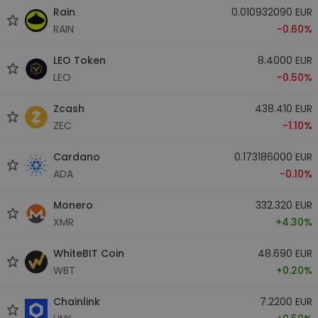
Rain
0.010932090 EUR
RAIN
-0.60%
LEO Token
8.4000 EUR
LEO
-0.50%
Zcash
438.410 EUR
ZEC
-1.10%
Cardano
0.173186000 EUR
ADA
-0.10%
Monero
332.320 EUR
XMR
+4.30%
WhiteBIT Coin
48.690 EUR
WBT
+0.20%
Chainlink
7.2200 EUR