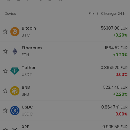
/
Devise
Prix
Changer 24 h
Bitcoin
56307.00 EUR
BTC
+0.20%
Ethereum
1664.52 EUR
ETH
+0.20%
Tether
0.864520 EUR
USDT
0.00%
BNB
523.440 EUR
BNB
+2.20%
USDC
0.864741 EUR
USDC
0.00%
XRP
0.905158 EUR