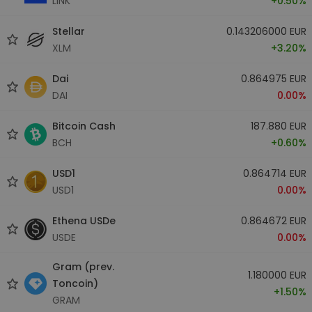
LINK
+0.50%
Stellar
0.143206000 EUR
XLM
+3.20%
Dai
0.864975 EUR
DAI
0.00%
Bitcoin Cash
187.880 EUR
BCH
+0.60%
USD1
0.864714 EUR
USD1
0.00%
Ethena USDe
0.864672 EUR
USDE
0.00%
Gram (prev.
1.180000 EUR
Toncoin)
+1.50%
GRAM