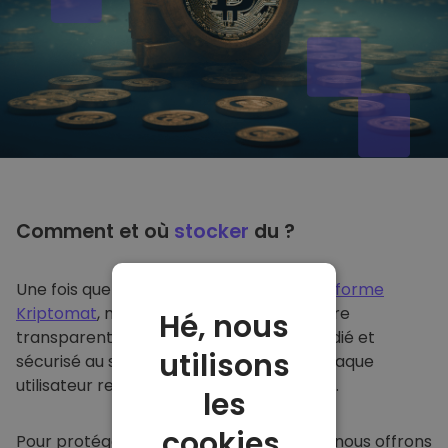
Comment et où
stocker
du ?
Une fois que vous achetez du sur
la plateforme
Kriptomat
, nous le transférons de manière
Hé, nous
transparente dans votre portefeuille dédié et
utilisons
sécurisé au sein de notre plateforme. Chaque
utilisateur reçoit un portefeuille individuel.
les
cookies.
Pour protéger nos clients et leurs fonds, nous offrons