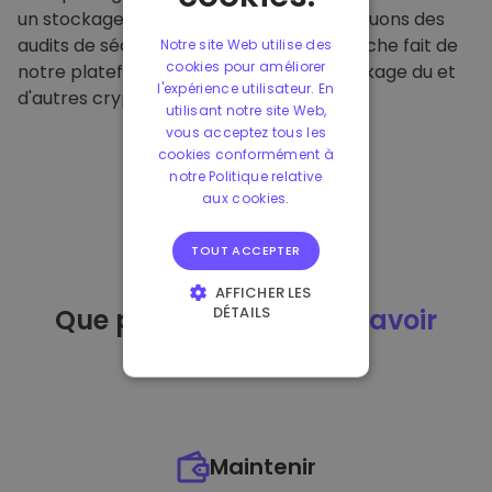
un stockage hors ligne sécurisé et effectuons des
audits de sécurité réguliers. Cette approche fait de
Notre site Web utilise des
cookies pour améliorer
notre plateforme un refuge pour le stockage du et
l'expérience utilisateur. En
d'autres crypto-monnaies.
utilisant notre site Web,
vous acceptez tous les
cookies conformément à
notre Politique relative
aux cookies.
TOUT ACCEPTER
AFFICHER LES
DÉTAILS
Que puis-je faire
après avoir
STRICTEMENT
acheté
du ?
NÉCESSAIRES
PERFORMANCE
CIBLAGE
Maintenir
FONCTIONNALITÉ