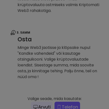
krüptovaluuta ostmiseks valmis Kriptomati
Web3 rahakotiga.
3. SAMM
Osta
Minge Web3 jaotisse ja klõpsake nupul
"Kandke vahendeid" või kasutage
otsinguikooni. Valige krüptovaluutade
loendist. Sisestage summa, mida soovite
osta, ja kinnitage tehing. Palju õnne, teil on
nüüd oma !
Valige seade, mida kasutate:
Arvuti
Telefon