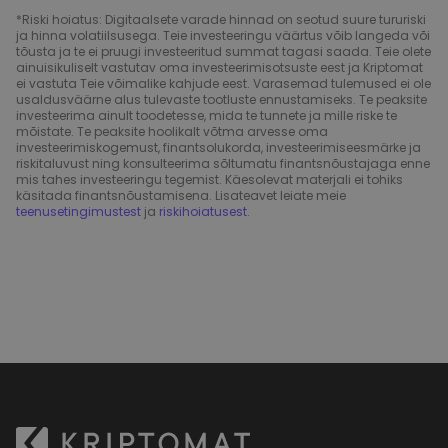
*Riski hoiatus: Digitaalsete varade hinnad on seotud suure tururiski
ja hinna volatiilsusega. Teie investeeringu väärtus võib langeda või
tõusta ja te ei pruugi investeeritud summat tagasi saada. Teie olete
ainuisikuliselt vastutav oma investeerimisotsuste eest ja Kriptomat
ei vastuta Teie võimalike kahjude eest. Varasemad tulemused ei ole
usaldusväärne alus tulevaste tootluste ennustamiseks. Te peaksite
investeerima ainult toodetesse, mida te tunnete ja mille riske te
mõistate. Te peaksite hoolikalt võtma arvesse oma
investeerimiskogemust, finantsolukorda, investeerimiseesmärke ja
riskitaluvust ning konsulteerima sõltumatu finantsnõustajaga enne
mis tahes investeeringu tegemist. Käesolevat materjali ei tohiks
käsitada finantsnõustamisena. Lisateavet leiate meie
teenusetingimustest
ja
riskihoiatusest
.