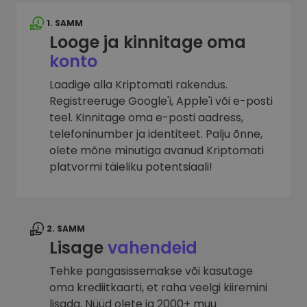
1. SAMM
Looge ja kinnitage oma
konto
Laadige alla Kriptomati rakendus.
Registreeruge Google'i, Apple'i või e-posti
teel. Kinnitage oma e-posti aadress,
telefoninumber ja identiteet. Palju õnne,
olete mõne minutiga avanud Kriptomati
platvormi täieliku potentsiaali!
2. SAMM
Lisage
vahendeid
Tehke pangasissemakse või kasutage
oma krediitkaarti, et raha veelgi kiiremini
lisada. Nüüd olete ja 2000+ muu