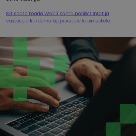
Siit saate teada Web3 kohta põhilist infot ja
vastuseid korduma kippuvatele küsimustele
.