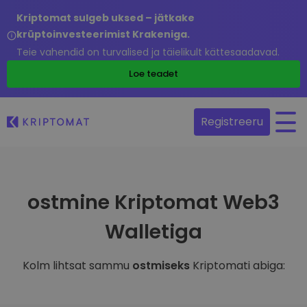
Kriptomat sulgeb uksed – jätkake
krüptoinvesteerimist Krakeniga.
Teie vahendid on turvalised ja täielikult kättesaadavad.
Loe teadet
Registreeru
ostmine Kriptomat Web3
Walletiga
Kolm lihtsat sammu
ostmiseks
Kriptomati abiga: