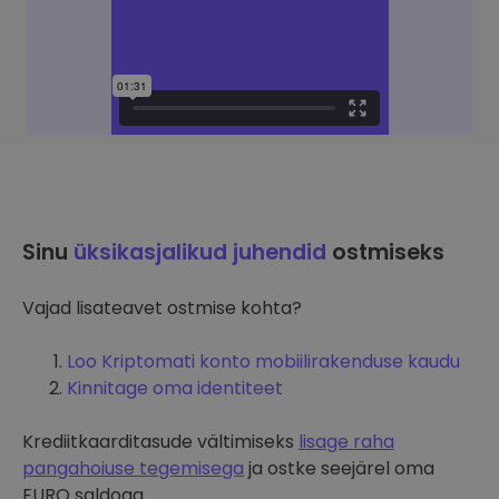
Sinu
üksikasjalikud juhendid
ostmiseks
Vajad lisateavet ostmise kohta?
Loo Kriptomati konto mobiilirakenduse kaudu
Kinnitage oma identiteet
Krediitkaarditasude vältimiseks
lisage raha
pangahoiuse tegemisega
ja ostke seejärel oma
EURO saldoga.