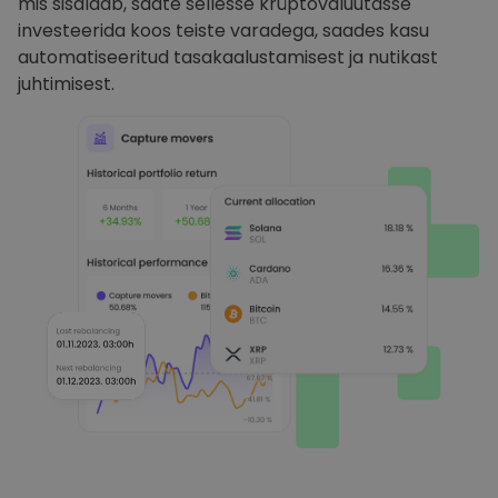
mis sisaldab, saate sellesse krüptovaluutasse
investeerida koos teiste varadega, saades kasu
automatiseeritud tasakaalustamisest ja nutikast
juhtimisest.