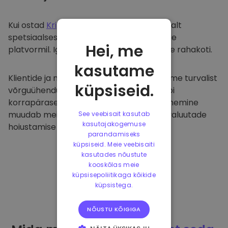
Kui ostad
Kriptomat
, kanname selle sujuvalt
spetsiaalsesse ja turvalisse rahakotti meie
Hei, me
platvormil. Iga kasutaja saab individuaalse rahakoti.
kasutame
Klientide ja nende raha kaitsmiseks pakume turvalist
küpsiseid.
võrguühenduseta hoiustamist ja viime läbi
korrapäraseid turvaauditeid. Selline lähenemine
muudab meie platvormi ja teiste krüptovaluutade
See veebisait kasutab
kasutajakogemuse
hoiustamise tõeliseks taevaks.
parandamiseks
küpsiseid. Meie veebisaiti
kasutades nõustute
kooskõlas meie
küpsisepoliitikaga kõikide
küpsistega.
NÕUSTU KÕIGIGA