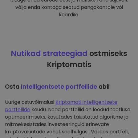
välja enda kontoga seotud pangakontole või
kaardile.
Nutikad strateegiad
ostmiseks
Kriptomatis
Osta
Intelligentsete portfellide
abil
Uurige ostuvõimalusi
Kriptomati intelligentsete
portfellide
kaudu. Need portfellid on loodud tootluse
optimeerimiseks, kasutades täiustatud algoritme ja
mitmekesistades investeeringuid erinevate
krüptovaluutade vahel, sealhulgas . Valides portfelli,