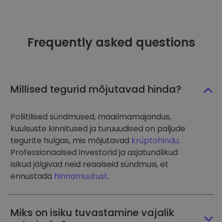
Frequently asked questions
Millised tegurid mõjutavad hinda?
Poliitilised sündmused, maailmamajandus,
kuulsuste kinnitused ja turuuudised on paljude
tegurite hulgas, mis mõjutavad
krüptohindu
.
Professionaalsed investorid ja asjatundlikud
isikud jälgivad neid reaalseid sündmusi, et
ennustada
hinnamuutust
.
Miks on isiku tuvastamine vajalik