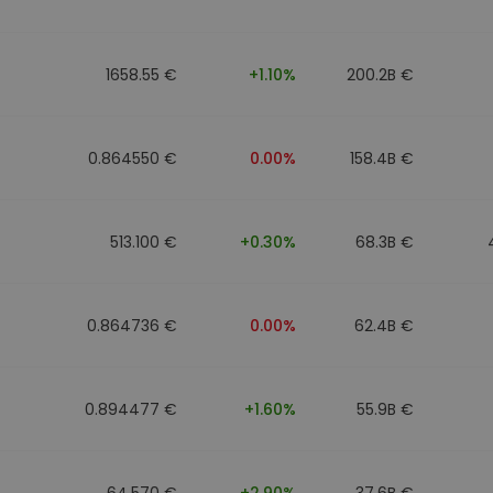
eur d'investissement
1658.55 €
+1.10%
200.2B €
stratégie crypto
0.864550 €
0.00%
158.4B €
513.100 €
+0.30%
68.3B €
0.864736 €
0.00%
62.4B €
0.894477 €
+1.60%
55.9B €
64.570 €
+2.90%
37.6B €