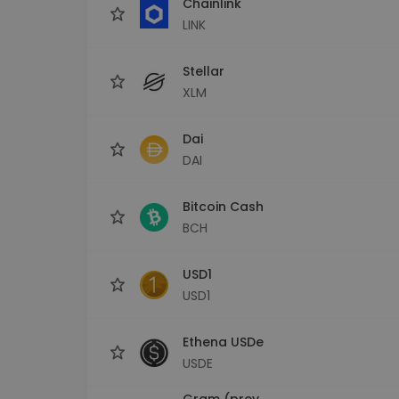
Chainlink
LINK
Stellar
XLM
Dai
DAI
Bitcoin Cash
BCH
USD1
USD1
Ethena USDe
USDE
Gram (prev.