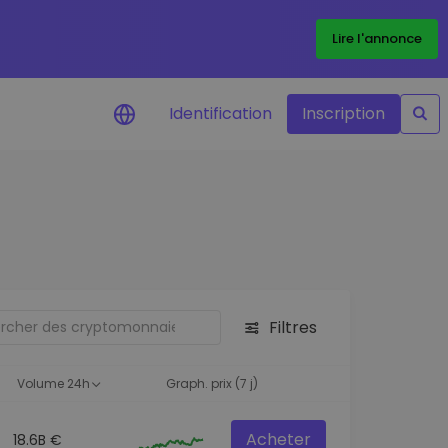
Lire l'annonce
Identification
Inscription
Alertes de prix
Mise à jour en temps réel du prix de
vos jetons préférés
Explorer les actifs
Découvrir les opportunités
d'investissement
Filtres
Portefeuille données
analytiques
Volume 24h
Graph. prix (7 j)
Des informations pertinentes pour
des performances optimales
Acheter
18.6B €