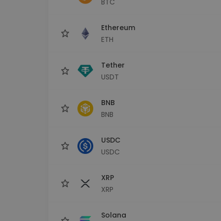
BTC
sécurisé
Explorat
Ethereum
Trouve ta 
ETH
Tether
USDT
BNB
BNB
USDC
USDC
XRP
XRP
Solana