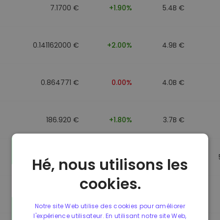
7.1700 €
+1.90%
5.4B €
0.141162000 €
+2.00%
4.9B €
0.864771 €
0.00%
4.0B €
186.920 €
+1.80%
3.7B €
0.864917 €
0.00%
3.5B €
Hé, nous utilisons les
cookies.
0.864701 €
0.00%
3.4B €
Notre site Web utilise des cookies pour améliorer
l'expérience utilisateur. En utilisant notre site Web,