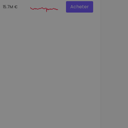
Acheter
15.7M €