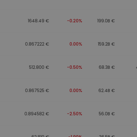
eur d'investissement
1648.49 €
-0.20%
199.0B €
stratégie crypto
0.867222 €
0.00%
159.2B €
512.800 €
-0.50%
68.3B €
0.867525 €
0.00%
62.4B €
0.894582 €
-2.50%
56.0B €
62.810 €
-1.90%
36.5B €