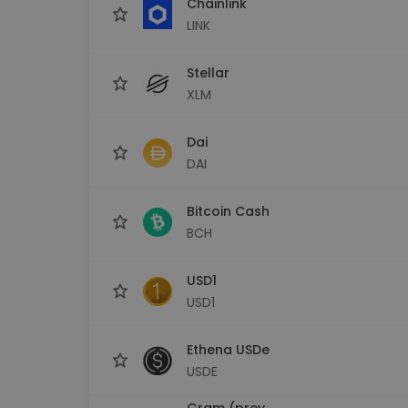
Chainlink
LINK
Stellar
XLM
Dai
DAI
Bitcoin Cash
BCH
USD1
USD1
Ethena USDe
USDE
Gram (prev.