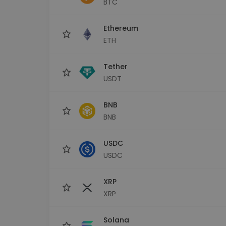
BTC
sécurisé
Explorat
Ethereum
Trouve ta 
ETH
Tether
USDT
BNB
BNB
USDC
USDC
XRP
XRP
Solana