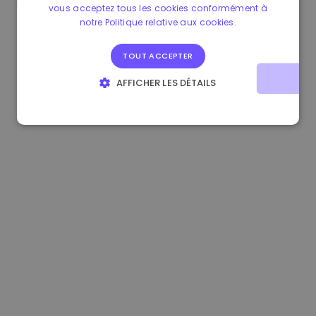
vous acceptez tous les cookies conformément à
1.190000 €
-2.10%
3.3B €
notre Politique relative aux cookies.
TOUT ACCEPTER
AFFICHER LES DÉTAILS
STRICTEMENT NÉCESSAIRES
PERFORMANCE
CIBLAGE
FONCTIONNALITÉ