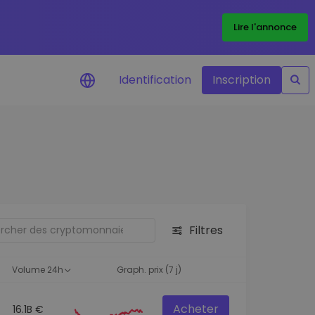
Lire l'annonce
Identification
Inscription
Alertes de prix
Mise à jour en temps réel du prix de
vos jetons préférés
Explorer les actifs
Découvrir les opportunités
d'investissement
Filtres
Portefeuille données
analytiques
Volume 24h
Graph. prix (7 j)
Des informations pertinentes pour
des performances optimales
Acheter
16.1B €