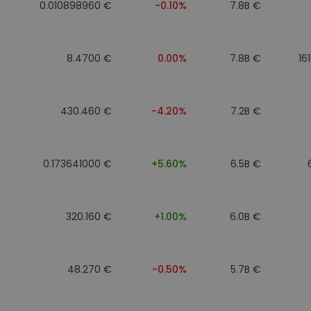
0.010898960 €
-0.10%
7.8B €
8.4700 €
0.00%
7.8B €
16
430.460 €
-4.20%
7.2B €
0.173641000 €
+5.60%
6.5B €
320.160 €
+1.00%
6.0B €
48.270 €
-0.50%
5.7B €