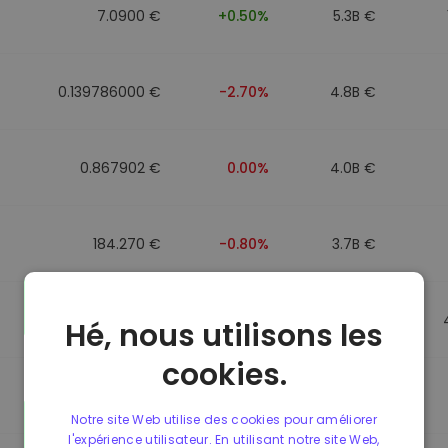
7.0900 €
+0.50%
5.3B €
0.139786000 €
-2.70%
4.8B €
0.867902 €
0.00%
4.0B €
184.270 €
-0.80%
3.7B €
0.867510 €
0.00%
3.5B €
Hé, nous utilisons les
cookies.
0.867411 €
0.00%
3.4B €
Notre site Web utilise des cookies pour améliorer
l'expérience utilisateur. En utilisant notre site Web,