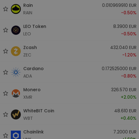
Rain
0.010969910 EUR
RAIN
-0.50%
LEO Token
8.3900 EUR
LEO
-0.50%
Zcash
432.040 EUR
ZEC
-1.20%
Cardano
0.172525000 EUR
ADA
-0.80%
Monero
326.570 EUR
XMR
+2.00%
WhiteBIT Coin
48.610 EUR
WBT
+0.40%
Chainlink
7.2000 EUR