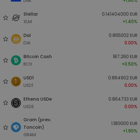
LINK
+1.60%
Stellar
0.141404000 EUR
XLM
+1.40%
Dai
0.865002 EUR
DAI
0.00%
Bitcoin Cash
187.260 EUR
BCH
+0.50%
USD1
0.864902 EUR
USD1
0.00%
Ethena USDe
0.864733 EUR
USDE
0.00%
Gram (prev.
1.180000 EUR
Toncoin)
+1.90%
GRAM