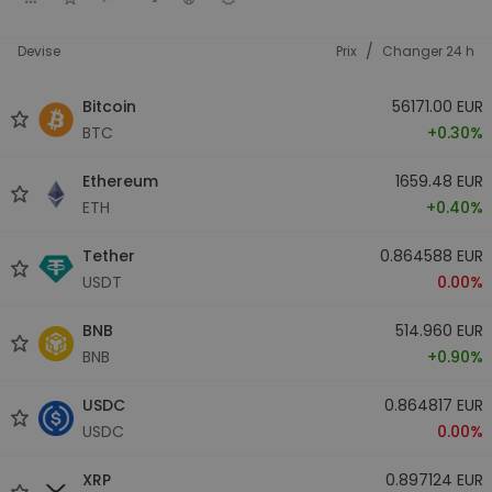
/
Devise
Prix
Changer 24 h
Bitcoin
56171.00 EUR
BTC
+0.30%
Ethereum
1659.48 EUR
ETH
+0.40%
Tether
0.864588 EUR
USDT
0.00%
BNB
514.960 EUR
BNB
+0.90%
USDC
0.864817 EUR
USDC
0.00%
XRP
0.897124 EUR