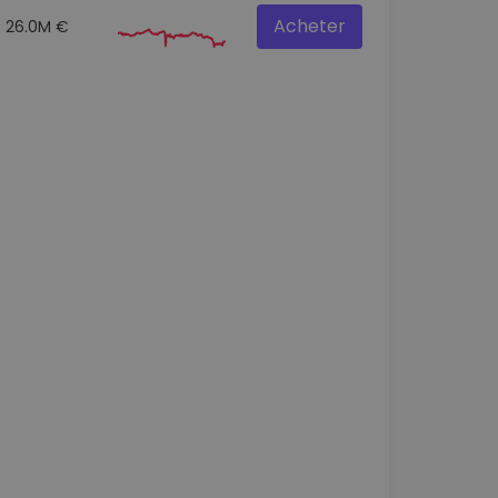
Acheter
26.0M €