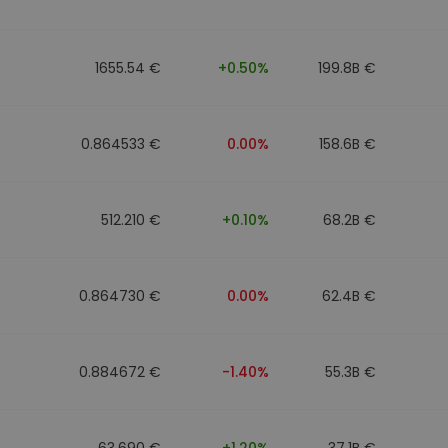
eur d'investissement
1655.54 €
+0.50%
199.8B €
stratégie crypto
0.864533 €
0.00%
158.6B €
512.210 €
+0.10%
68.2B €
0.864730 €
0.00%
62.4B €
0.884672 €
-1.40%
55.3B €
63.690 €
+1.20%
37.1B €