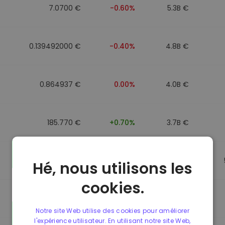
7.0700 €
-0.60%
5.3B €
0.139492000 €
-0.40%
4.8B €
0.864937 €
0.00%
4.0B €
185.770 €
+0.70%
3.7B €
0.864857 €
0.00%
3.5B €
Hé, nous utilisons les
cookies.
0.864781 €
0.00%
3.4B €
Notre site Web utilise des cookies pour améliorer
l'expérience utilisateur. En utilisant notre site Web,