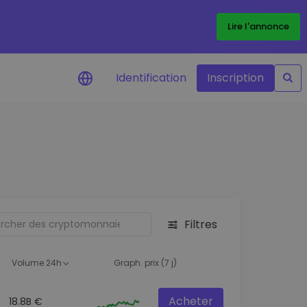
Lire l'annonce
Identification
Inscription
Alertes de prix
Mise à jour en temps réel du prix de
vos jetons préférés
Explorer les actifs
Découvrir les opportunités
d'investissement
Filtres
Portefeuille données
analytiques
Volume 24h
Graph. prix (7 j)
Des informations pertinentes pour
des performances optimales
Acheter
18.8B €