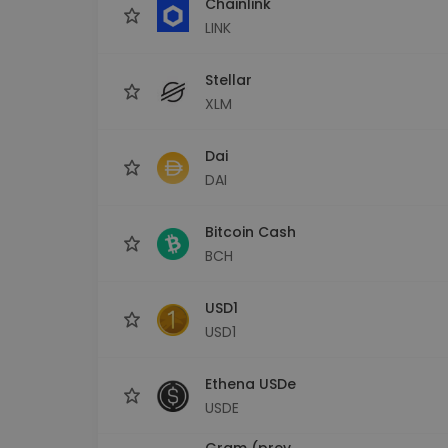
Chainlink
LINK
Stellar
XLM
Dai
DAI
Bitcoin Cash
BCH
USD1
USD1
Ethena USDe
USDE
Gram (prev.