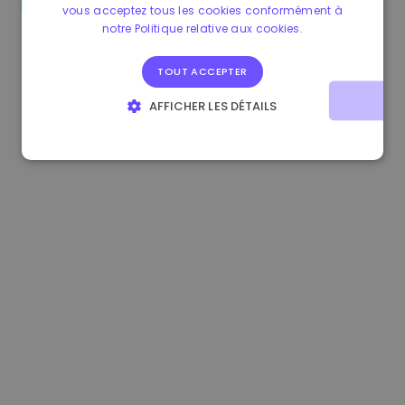
vous acceptez tous les cookies conformément à
1.170000 €
-1.80%
3.2B €
notre Politique relative aux cookies.
TOUT ACCEPTER
AFFICHER LES DÉTAILS
STRICTEMENT NÉCESSAIRES
PERFORMANCE
CIBLAGE
FONCTIONNALITÉ