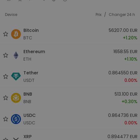
/
Devise
Prix
Changer 24 h
Bitcoin
56207.00 EUR
BTC
+1.20%
Ethereum
1658.55 EUR
ETH
+1.10%
Tether
0.864550 EUR
USDT
0.00%
BNB
513.100 EUR
BNB
+0.30%
USDC
0.864736 EUR
USDC
0.00%
XRP
0.894477 EUR