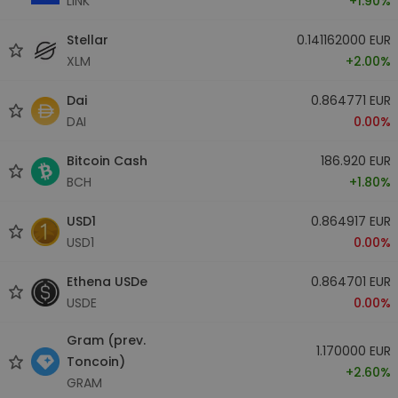
LINK
+1.90%
Stellar
0.141162000 EUR
XLM
+2.00%
Dai
0.864771 EUR
DAI
0.00%
Bitcoin Cash
186.920 EUR
BCH
+1.80%
USD1
0.864917 EUR
USD1
0.00%
Ethena USDe
0.864701 EUR
USDE
0.00%
Gram (prev.
1.170000 EUR
Toncoin)
+2.60%
GRAM