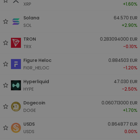
XRP
+1.60%
Solana
64.570 EUR
SOL
+2.90%
TRON
0.283094000 EUR
TRX
-0.10%
Figure Heloc
0.884503 EUR
FIGR_HELOC
-1.20%
Hyperliquid
47.030 EUR
HYPE
-2.50%
Dogecoin
0.060713000 EUR
DOGE
+1.70%
USDS
0.864877 EUR
USDS
0.00%