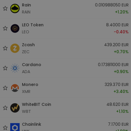
Rain
0.010988050 EUR
RAIN
+1.20%
LEO Token
8.4000 EUR
LEO
-0.40%
Zcash
439.200 EUR
ZEC
+0.70%
Cardano
0.173811000 EUR
ADA
+0.90%
Monero
329.370 EUR
XMR
+3.40%
WhiteBIT Coin
48.620 EUR
WBT
+1.10%
Chainlink
7.1700 EUR