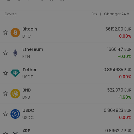
/
Devise
Prix
Changer 24 h
Bitcoin
56192.00 EUR
BTC
0.00%
Ethereum
1660.47 EUR
ETH
+0.10%
Tether
0.864685 EUR
USDT
0.00%
BNB
522.370 EUR
BNB
+1.60%
USDC
0.864923 EUR
USDC
0.00%
XRP
0.896217 EUR