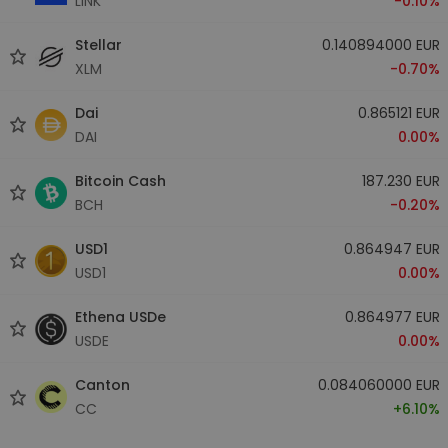
LINK
-0.10%
Stellar
0.140894000 EUR
XLM
-0.70%
Dai
0.865121 EUR
DAI
0.00%
Bitcoin Cash
187.230 EUR
BCH
-0.20%
USD1
0.864947 EUR
USD1
0.00%
Ethena USDe
0.864977 EUR
USDE
0.00%
Canton
0.084060000 EUR
CC
+6.10%