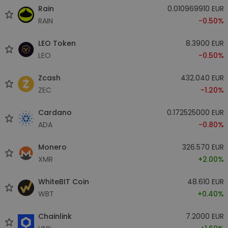
Rain
0.010969910 EUR
RAIN
-0.50%
LEO Token
8.3900 EUR
LEO
-0.50%
Zcash
432.040 EUR
ZEC
-1.20%
Cardano
0.172525000 EUR
ADA
-0.80%
Monero
326.570 EUR
XMR
+2.00%
WhiteBIT Coin
48.610 EUR
WBT
+0.40%
Chainlink
7.2000 EUR