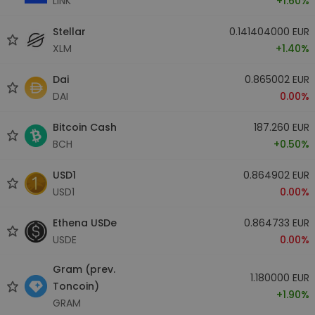
LINK
+1.60%
Stellar
0.141404000 EUR
XLM
+1.40%
Dai
0.865002 EUR
DAI
0.00%
Bitcoin Cash
187.260 EUR
BCH
+0.50%
USD1
0.864902 EUR
USD1
0.00%
Ethena USDe
0.864733 EUR
USDE
0.00%
Gram (prev.
1.180000 EUR
Toncoin)
+1.90%
GRAM