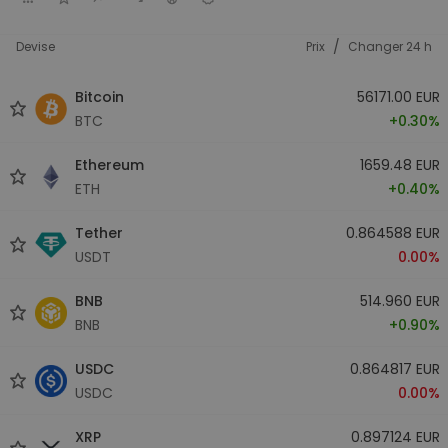
/
Devise
Prix
Changer 24 h
Bitcoin
56171.00 EUR
BTC
+0.30%
Ethereum
1659.48 EUR
ETH
+0.40%
Tether
0.864588 EUR
USDT
0.00%
BNB
514.960 EUR
BNB
+0.90%
USDC
0.864817 EUR
USDC
0.00%
XRP
0.897124 EUR