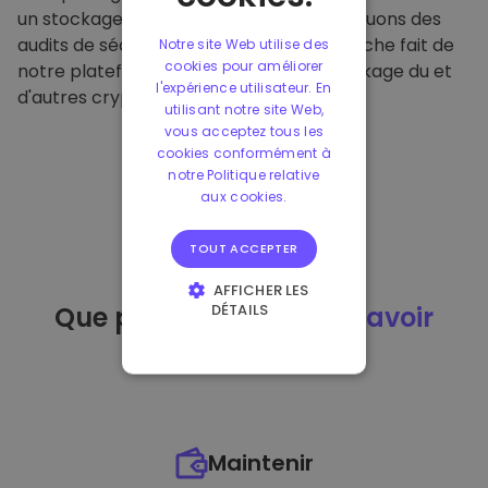
un stockage hors ligne sécurisé et effectuons des
audits de sécurité réguliers. Cette approche fait de
Notre site Web utilise des
cookies pour améliorer
notre plateforme un refuge pour le stockage du et
l'expérience utilisateur. En
d'autres crypto-monnaies.
utilisant notre site Web,
vous acceptez tous les
cookies conformément à
notre Politique relative
aux cookies.
TOUT ACCEPTER
AFFICHER LES
DÉTAILS
Que puis-je faire
après avoir
STRICTEMENT
acheté
du ?
NÉCESSAIRES
PERFORMANCE
CIBLAGE
Maintenir
FONCTIONNALITÉ