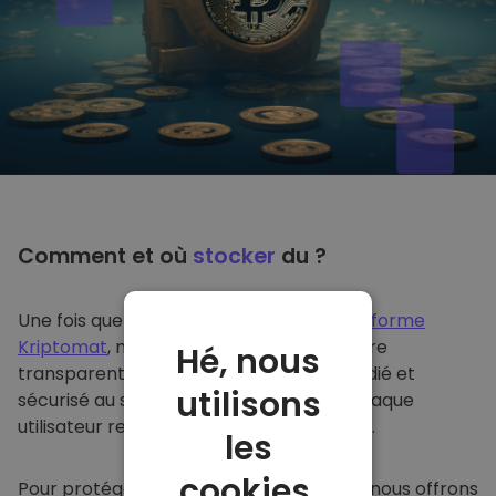
Comment et où
stocker
du ?
Une fois que vous achetez du sur
la plateforme
Kriptomat
, nous le transférons de manière
Hé, nous
transparente dans votre portefeuille dédié et
utilisons
sécurisé au sein de notre plateforme. Chaque
utilisateur reçoit un portefeuille individuel.
les
cookies.
Pour protéger nos clients et leurs fonds, nous offrons