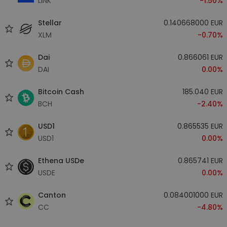
LINK
-1.50%
Stellar
0.140668000 EUR
XLM
-0.70%
Dai
0.866061 EUR
DAI
0.00%
Bitcoin Cash
185.040 EUR
BCH
-2.40%
USD1
0.865535 EUR
USD1
0.00%
Ethena USDe
0.865741 EUR
USDE
0.00%
Canton
0.084001000 EUR
CC
-4.80%