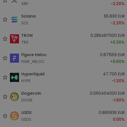
XRP
-2.30%
Solana
65.830 EUR
SOL
-2.20%
TRON
0.286487000 EUR
TRX
+0.30%
Figure Heloc
0.871559 EUR
FIGR_HELOC
+0.60%
Hyperliquid
47.700 EUR
HYPE
-1.30%
Dogecoin
0.060404000 EUR
DOGE
-1.60%
USDS
0.865936 EUR
USDS
0.00%