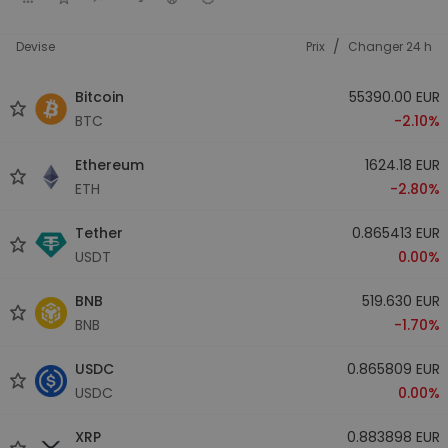
/
Devise
Prix
Changer 24 h
Bitcoin
55390.00 EUR
BTC
-2.10%
Ethereum
1624.18 EUR
ETH
-2.80%
Tether
0.865413 EUR
USDT
0.00%
BNB
519.630 EUR
BNB
-1.70%
USDC
0.865809 EUR
USDC
0.00%
XRP
0.883898 EUR