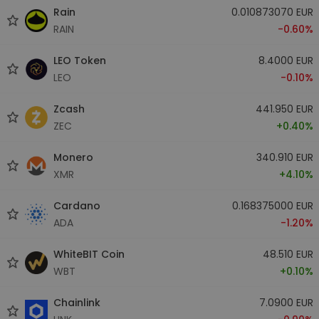
Rain
0.010873070 EUR
RAIN
-0.60%
LEO Token
8.4000 EUR
LEO
-0.10%
Zcash
441.950 EUR
ZEC
+0.40%
Monero
340.910 EUR
XMR
+4.10%
Cardano
0.168375000 EUR
ADA
-1.20%
WhiteBIT Coin
48.510 EUR
WBT
+0.10%
Chainlink
7.0900 EUR