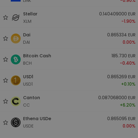
LINK
-0.90%
Stellar
0.140409000 EUR
XLM
-1.90%
Dai
0.865334 EUR
DAI
0.00%
Bitcoin Cash
185.730 EUR
BCH
-0.40%
USD1
0.865269 EUR
USD1
+0.10%
Canton
0.087068000 EUR
CC
+6.20%
Ethena USDe
0.865095 EUR
USDE
0.00%