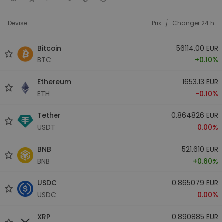
/
Devise
Prix
Changer 24 h
Bitcoin
56114.00 EUR
BTC
+0.10%
Ethereum
1653.13 EUR
ETH
-0.10%
Tether
0.864826 EUR
USDT
0.00%
BNB
521.610 EUR
BNB
+0.60%
USDC
0.865079 EUR
USDC
0.00%
XRP
0.890885 EUR