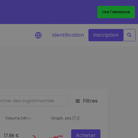
Lire l'annonce
Identification
Inscription
Alertes de prix
Mise à jour en temps réel du prix de
vos jetons préférés
Explorer les actifs
Découvrir les opportunités
d'investissement
Filtres
Portefeuille données
analytiques
Volume 24h
Graph. prix (7 j)
Des informations pertinentes pour
des performances optimales
Acheter
17.8B €