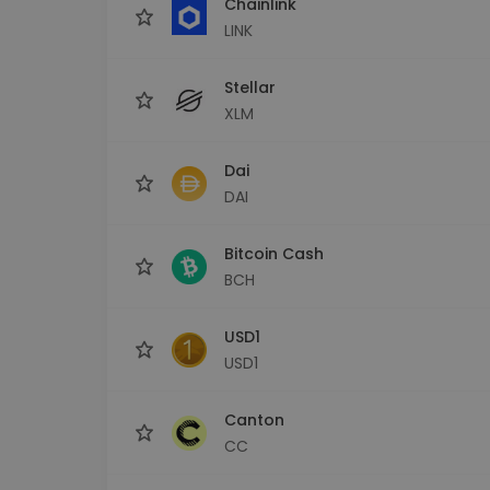
Chainlink
LINK
Stellar
XLM
Dai
DAI
Bitcoin Cash
BCH
USD1
USD1
Canton
CC