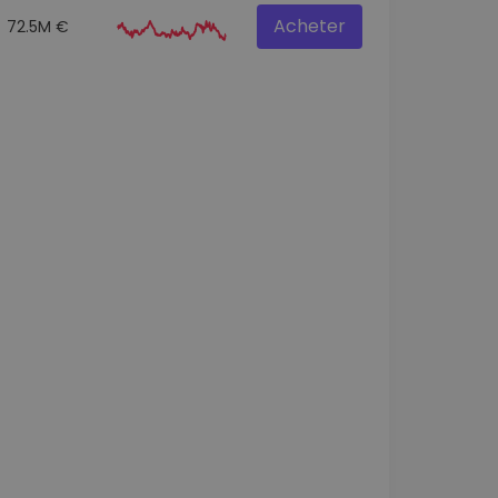
Acheter
72.5M €