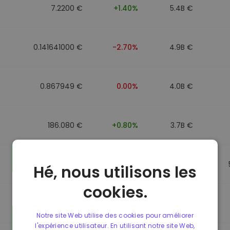
7.2200 €
+1.40%
5.4B €
0.141641000 €
-2.70%
4.9B €
0.867949 €
0.00%
4.0B €
186.080 €
+0.80%
3.7B €
0.867692 €
0.00%
3.5B €
Hé, nous utilisons les
cookies.
0.085773000 €
-5.40%
3.4B €
Notre site Web utilise des cookies pour améliorer
l'expérience utilisateur. En utilisant notre site Web,