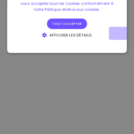
vous acceptez tous les cookies conformément à
0.867648 €
0.00%
3.4B €
notre Politique relative aux cookies.
TOUT ACCEPTER
AFFICHER LES DÉTAILS
STRICTEMENT NÉCESSAIRES
PERFORMANCE
CIBLAGE
FONCTIONNALITÉ