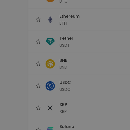
BTC
sécurisé
Explorat
Ethereum
Trouve ta 
ETH
Tether
USDT
BNB
BNB
USDC
USDC
XRP
XRP
Solana