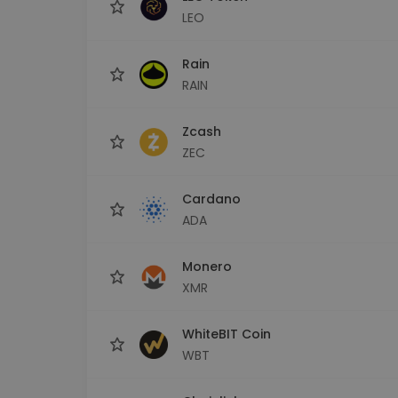
LEO
Rain
RAIN
Zcash
ZEC
Cardano
ADA
Monero
XMR
WhiteBIT Coin
WBT