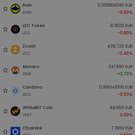
Rain
0.010869090 EUR
RAIN
-0.60%
LEO Token
8.3500 EUR
LEO
-0.80%
Zcash
439.720 EUR
ZEC
-3.40%
Monero
341.690 EUR
XMR
+3.70%
Cardano
0.169341000 EUR
ADA
-0.50%
WhiteBIT Coin
48.650 EUR
WBT
0.00%
Chainlink
7.1900 EUR