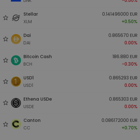
LINK
-0.50%
Stellar
0.141496000 EUR
XLM
+0.50%
Dai
0.865670 EUR
DAI
0.00%
Bitcoin Cash
186.880 EUR
BCH
-0.30%
USD1
0.865293 EUR
USD1
0.00%
Ethena USDe
0.865303 EUR
USDE
0.00%
Canton
0.086172000 EUR
CC
+0.70%