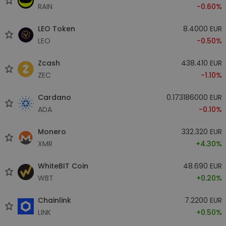
RAIN
-0.60%
LEO Token
8.4000 EUR
LEO
-0.50%
Zcash
438.410 EUR
ZEC
-1.10%
Cardano
0.173186000 EUR
ADA
-0.10%
Monero
332.320 EUR
XMR
+4.30%
WhiteBIT Coin
48.690 EUR
WBT
+0.20%
Chainlink
7.2200 EUR
LINK
+0.50%