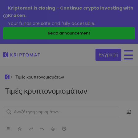
Kriptomat is closing – Continue crypto investing with
Kraken.
Your funds are safe and fully accessible.
Read announcement
Εγγραφή
Τιμές κρυπτονομισμάτων
Τιμές κρυπτονομισμάτων