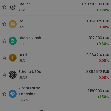
Stellar
0.143206000 EUR
XLM
+3.20%
Dai
0.864975 EUR
DAI
0.00%
Bitcoin Cash
187.880 EUR
BCH
+0.60%
USD1
0.864714 EUR
USD1
0.00%
Ethena USDe
0.864672 EUR
USDE
0.00%
Gram (prev.
1.180000 EUR
Toncoin)
+1.50%
GRAM