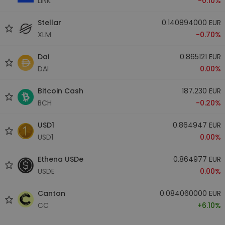
LINK
-0.10%
Stellar
0.140894000 EUR
XLM
-0.70%
Dai
0.865121 EUR
DAI
0.00%
Bitcoin Cash
187.230 EUR
BCH
-0.20%
USD1
0.864947 EUR
USD1
0.00%
Ethena USDe
0.864977 EUR
USDE
0.00%
Canton
0.084060000 EUR
CC
+6.10%