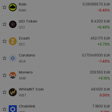
Rain
0.010916570 EUR
RAIN
-0.40%
LEO Token
8.4200 EUR
LEO
+0.40%
Zcash
452.170 EUR
ZEC
+3.70%
Cardano
0.170149000 EUR
ADA
-1.40%
Monero
329.550 EUR
XMR
+0.10%
WhiteBIT Coin
48.600 EUR
WBT
0.00%
Chainlink
7.1800 EUR