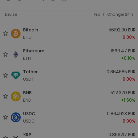
/
Devise
Prix
Changer 24 h
Bitcoin
56192.00 EUR
BTC
0.00%
Ethereum
1660.47 EUR
ETH
+0.10%
Tether
0.864685 EUR
USDT
0.00%
BNB
522.370 EUR
BNB
+1.60%
USDC
0.864923 EUR
USDC
0.00%
XRP
0.896217 EUR