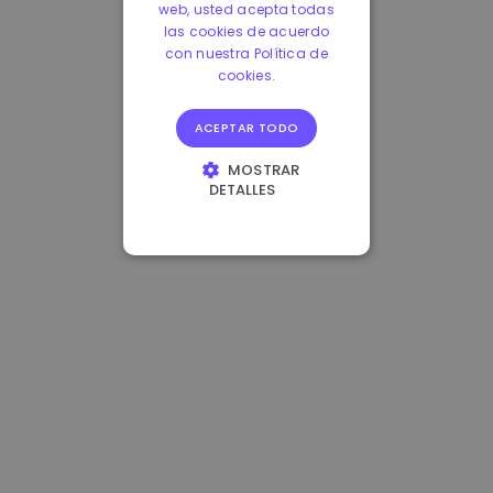
web, usted acepta todas
las cookies de acuerdo
con nuestra Política de
cookies.
ACEPTAR TODO
MOSTRAR
DETALLES
COOKIES
ESTRICTAMENTE
NECESARIAS
COOKIES DE
RENDIMIENTO
COOKIES DE
PREFERENCIAS
COOKIES DE
FUNCIONALIDAD