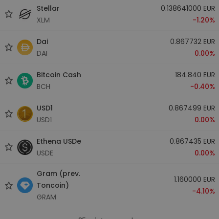
Stellar
0.138641000 EUR
XLM
-1.20%
Dai
0.867732 EUR
DAI
0.00%
Bitcoin Cash
184.840 EUR
BCH
-0.40%
USD1
0.867499 EUR
USD1
0.00%
Ethena USDe
0.867435 EUR
USDE
0.00%
Gram (prev.
1.160000 EUR
Toncoin)
-4.10%
GRAM