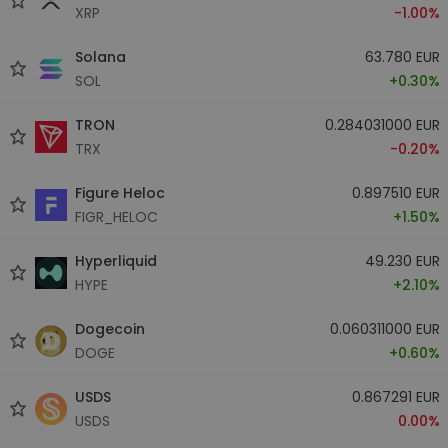
XRP
-1.00%
Solana
63.780 EUR
SOL
+0.30%
TRON
0.284031000 EUR
TRX
-0.20%
Figure Heloc
0.897510 EUR
FIGR_HELOC
+1.50%
Hyperliquid
49.230 EUR
HYPE
+2.10%
Dogecoin
0.060311000 EUR
DOGE
+0.60%
USDS
0.867291 EUR
USDS
0.00%