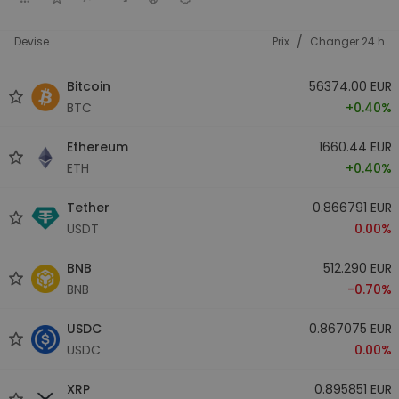
/
Devise
Prix
Changer 24 h
Bitcoin
56374.00 EUR
BTC
+0.40%
Ethereum
1660.44 EUR
ETH
+0.40%
Tether
0.866791 EUR
USDT
0.00%
BNB
512.290 EUR
BNB
-0.70%
USDC
0.867075 EUR
USDC
0.00%
XRP
0.895851 EUR