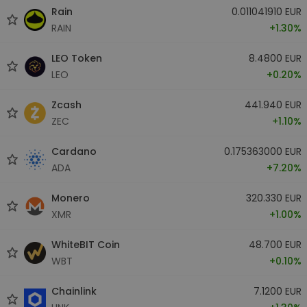
Rain
0.011041910 EUR
RAIN
+1.30%
LEO Token
8.4800 EUR
LEO
+0.20%
Zcash
441.940 EUR
ZEC
+1.10%
Cardano
0.175363000 EUR
ADA
+7.20%
Monero
320.330 EUR
XMR
+1.00%
WhiteBIT Coin
48.700 EUR
WBT
+0.10%
Chainlink
7.1200 EUR