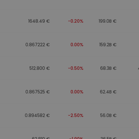
eur d'investissement
1648.49 €
-0.20%
199.0B €
stratégie crypto
0.867222 €
0.00%
159.2B €
512.800 €
-0.50%
68.3B €
0.867525 €
0.00%
62.4B €
0.894582 €
-2.50%
56.0B €
62.810 €
-1.90%
36.5B €