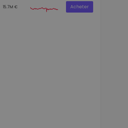
Acheter
15.7M €