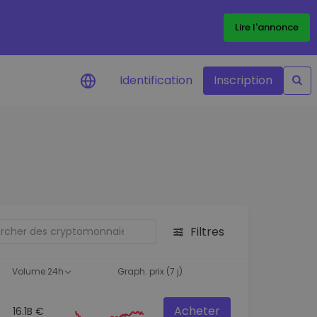
Lire l'annonce
Identification
Inscription
Alertes de prix
Mise à jour en temps réel du prix de
vos jetons préférés
Explorer les actifs
Découvrir les opportunités
d'investissement
Filtres
Portefeuille données
analytiques
Volume 24h
Graph. prix (7 j)
Des informations pertinentes pour
des performances optimales
Acheter
16.1B €