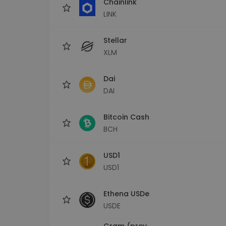
Chainlink
LINK
Stellar
XLM
Dai
DAI
Bitcoin Cash
BCH
USD1
USD1
Ethena USDe
USDE
Gram (prev.