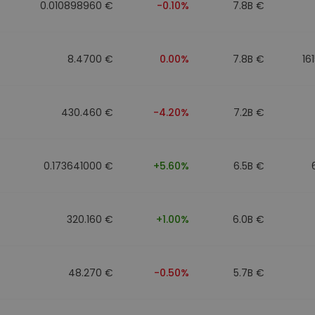
0.010898960 €
-0.10%
7.8B €
8.4700 €
0.00%
7.8B €
16
430.460 €
-4.20%
7.2B €
0.173641000 €
+5.60%
6.5B €
320.160 €
+1.00%
6.0B €
48.270 €
-0.50%
5.7B €