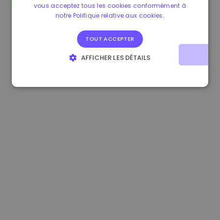
vous acceptez tous les cookies conformément à
1.190000 €
-2.10%
3.3B €
notre Politique relative aux cookies.
TOUT ACCEPTER
AFFICHER LES DÉTAILS
STRICTEMENT NÉCESSAIRES
PERFORMANCE
CIBLAGE
FONCTIONNALITÉ