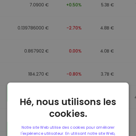
7.0900 €
+0.50%
5.3B €
0.139786000 €
-2.70%
4.8B €
0.867902 €
0.00%
4.0B €
184.270 €
-0.80%
3.7B €
0.867510 €
0.00%
3.5B €
Hé, nous utilisons les
cookies.
0.867411 €
0.00%
3.4B €
Notre site Web utilise des cookies pour améliorer
l'expérience utilisateur. En utilisant notre site Web,