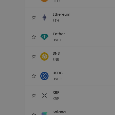
BTC
sécurisé
Explorat
Ethereum
Trouve ta 
ETH
Tether
USDT
BNB
BNB
USDC
USDC
XRP
XRP
Solana