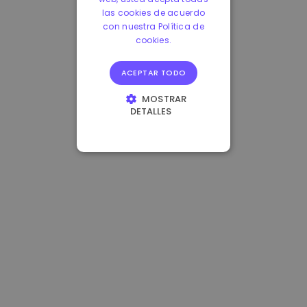
las cookies de acuerdo
con nuestra Política de
cookies.
ACEPTAR TODO
MOSTRAR
DETALLES
COOKIES
ESTRICTAMENTE
NECESARIAS
COOKIES DE
RENDIMIENTO
COOKIES DE
PREFERENCIAS
COOKIES DE
FUNCIONALIDAD