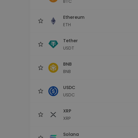
BTC
sécurisé
Explorat
Ethereum
Trouve ta 
ETH
Tether
USDT
BNB
BNB
USDC
USDC
XRP
XRP
Solana