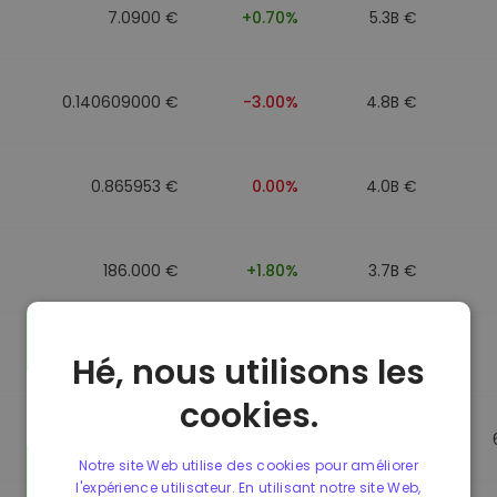
7.0900 €
+0.70%
5.3B €
0.140609000 €
-3.00%
4.8B €
0.865953 €
0.00%
4.0B €
186.000 €
+1.80%
3.7B €
0.088043000 €
-6.40%
3.5B €
Hé, nous utilisons les
cookies.
0.865623 €
0.00%
3.5B €
Notre site Web utilise des cookies pour améliorer
l'expérience utilisateur. En utilisant notre site Web,