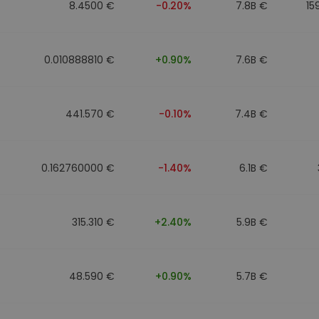
8.4500 €
-0.20%
7.8B €
15
0.010888810 €
+0.90%
7.6B €
441.570 €
-0.10%
7.4B €
0.162760000 €
-1.40%
6.1B €
315.310 €
+2.40%
5.9B €
48.590 €
+0.90%
5.7B €