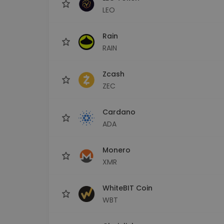
LEO
Rain
RAIN
Zcash
ZEC
Cardano
ADA
Monero
XMR
WhiteBIT Coin
WBT