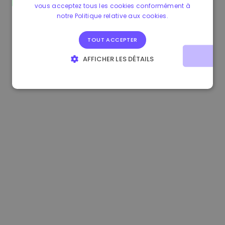
vous acceptez tous les cookies conformément à
0.865660 €
0.00%
3.4B €
notre Politique relative aux cookies.
TOUT ACCEPTER
AFFICHER LES DÉTAILS
STRICTEMENT NÉCESSAIRES
PERFORMANCE
CIBLAGE
FONCTIONNALITÉ