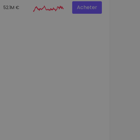
Acheter
52.1M €