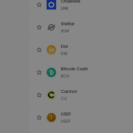
Chainlink
LINK
Stellar
XLM
Dai
DAI
Bitcoin Cash
BCH
Canton
CC
USD1
USD1