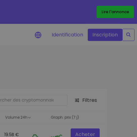
Lire l'annonce
Identification
Inscription
Alertes de prix
Mise à jour en temps réel du prix de
vos jetons préférés
Explorer les actifs
Découvrir les opportunités
d'investissement
Filtres
Portefeuille données
analytiques
Volume 24h
Graph. prix (7 j)
Des informations pertinentes pour
des performances optimales
Acheter
19.5B €