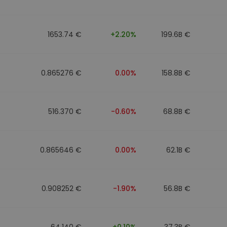
eur d'investissement
1653.74 €
+2.20%
199.6B €
stratégie crypto
0.865276 €
0.00%
158.8B €
516.370 €
-0.60%
68.8B €
0.865646 €
0.00%
62.1B €
0.908252 €
-1.90%
56.8B €
64.140 €
+0.10%
37.3B €