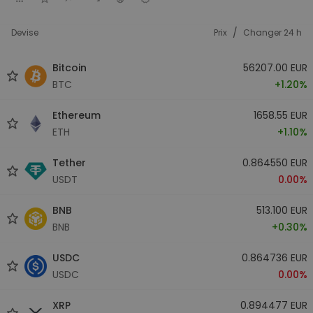
/
Devise
Prix
Changer 24 h
Bitcoin
56207.00 EUR
BTC
+1.20%
Ethereum
1658.55 EUR
ETH
+1.10%
Tether
0.864550 EUR
USDT
0.00%
BNB
513.100 EUR
BNB
+0.30%
USDC
0.864736 EUR
USDC
0.00%
XRP
0.894477 EUR