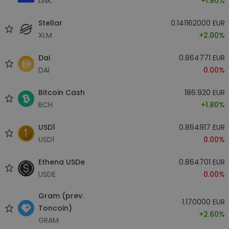
LINK
+1.90%
Stellar
0.141162000 EUR
XLM
+2.00%
Dai
0.864771 EUR
DAI
0.00%
Bitcoin Cash
186.920 EUR
BCH
+1.80%
USD1
0.864917 EUR
USD1
0.00%
Ethena USDe
0.864701 EUR
USDE
0.00%
Gram (prev.
1.170000 EUR
Toncoin)
+2.60%
GRAM