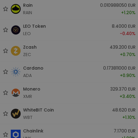
Rain
0.010988050 EUR
RAIN
+1.20%
LEO Token
8.4000 EUR
LEO
-0.40%
Zcash
439.200 EUR
ZEC
+0.70%
Cardano
0.173811000 EUR
ADA
+0.90%
Monero
329.370 EUR
XMR
+3.40%
WhiteBIT Coin
48.620 EUR
WBT
+1.10%
Chainlink
7.1700 EUR