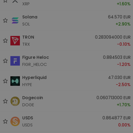
XRP
+1.60%
Solana
64.570 EUR
SOL
+2.90%
TRON
0.283094000 EUR
TRX
-0.10%
Figure Heloc
0.884503 EUR
FIGR_HELOC
-1.20%
Hyperliquid
47.030 EUR
HYPE
-2.50%
Dogecoin
0.060713000 EUR
DOGE
+1.70%
USDS
0.864877 EUR
USDS
0.00%