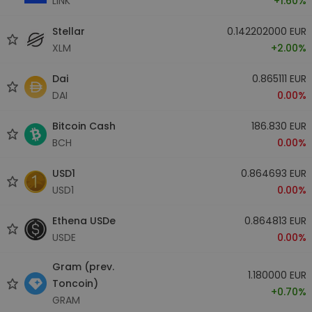
LINK
+1.60%
Stellar
0.142202000 EUR
XLM
+2.00%
Dai
0.865111 EUR
DAI
0.00%
Bitcoin Cash
186.830 EUR
BCH
0.00%
USD1
0.864693 EUR
USD1
0.00%
Ethena USDe
0.864813 EUR
USDE
0.00%
Gram (prev.
1.180000 EUR
Toncoin)
+0.70%
GRAM