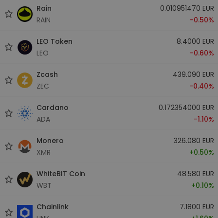
Rain
0.010951470 EUR
RAIN
-0.50%
LEO Token
8.4000 EUR
LEO
-0.60%
Zcash
439.090 EUR
ZEC
-0.40%
Cardano
0.172354000 EUR
ADA
-1.10%
Monero
326.080 EUR
XMR
+0.50%
WhiteBIT Coin
48.580 EUR
WBT
+0.10%
Chainlink
7.1800 EUR