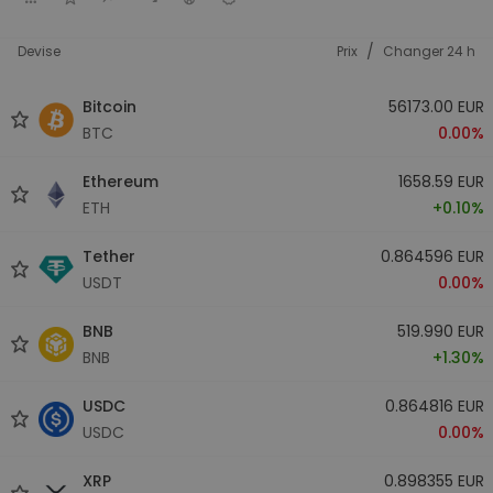
/
Devise
Prix
Changer 24 h
Bitcoin
56173.00 EUR
BTC
0.00%
Ethereum
1658.59 EUR
ETH
+0.10%
Tether
0.864596 EUR
USDT
0.00%
BNB
519.990 EUR
BNB
+1.30%
USDC
0.864816 EUR
USDC
0.00%
XRP
0.898355 EUR