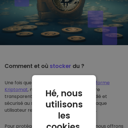
Comment et où
stocker
du ?
Une fois que vous achetez du sur
la plateforme
Kriptomat
, nous le transférons de manière
Hé, nous
transparente dans votre portefeuille dédié et
utilisons
sécurisé au sein de notre plateforme. Chaque
utilisateur reçoit un portefeuille individuel.
les
cookies.
Pour protéger nos clients et leurs fonds, nous offrons