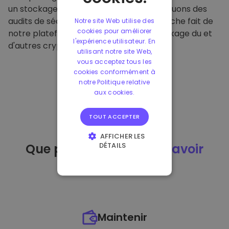
un stockage hors ligne sécurisé et effectuons des
audits de sécurité réguliers. Cette approche fait de
Notre site Web utilise des
cookies pour améliorer
notre plateforme un refuge pour le stockage du et
l'expérience utilisateur. En
d'autres crypto-monnaies.
utilisant notre site Web,
vous acceptez tous les
cookies conformément à
notre Politique relative
aux cookies.
TOUT ACCEPTER
AFFICHER LES
DÉTAILS
Que puis-je faire
après avoir
STRICTEMENT
acheté
du ?
NÉCESSAIRES
PERFORMANCE
CIBLAGE
Maintenir
FONCTIONNALITÉ