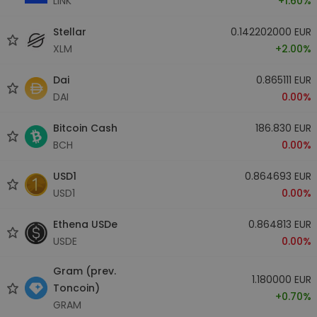
LINK
+1.60%
Stellar
0.142202000 EUR
XLM
+2.00%
Dai
0.865111 EUR
DAI
0.00%
Bitcoin Cash
186.830 EUR
BCH
0.00%
USD1
0.864693 EUR
USD1
0.00%
Ethena USDe
0.864813 EUR
USDE
0.00%
Gram (prev.
1.180000 EUR
Toncoin)
+0.70%
GRAM