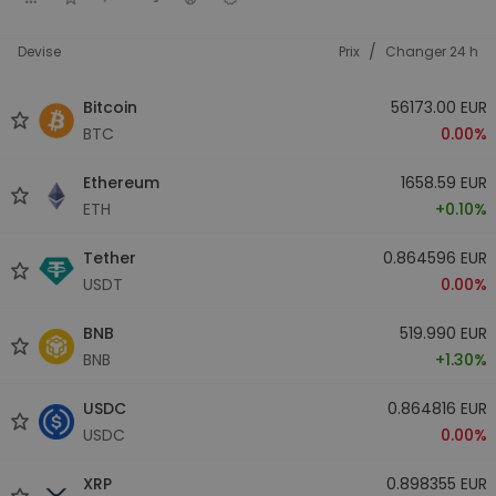
/
Devise
Prix
Changer 24 h
Bitcoin
56173.00 EUR
BTC
0.00%
Ethereum
1658.59 EUR
ETH
+0.10%
Tether
0.864596 EUR
USDT
0.00%
BNB
519.990 EUR
BNB
+1.30%
USDC
0.864816 EUR
USDC
0.00%
XRP
0.898355 EUR