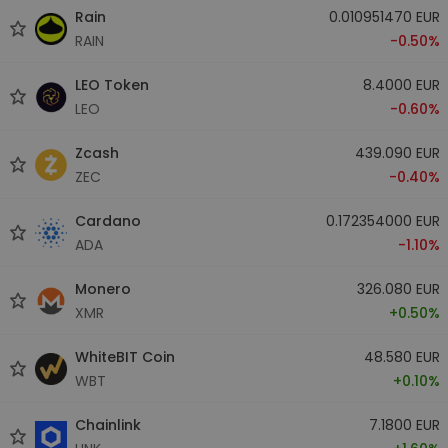
Rain
0.010951470 EUR
RAIN
-0.50%
LEO Token
8.4000 EUR
LEO
-0.60%
Zcash
439.090 EUR
ZEC
-0.40%
Cardano
0.172354000 EUR
ADA
-1.10%
Monero
326.080 EUR
XMR
+0.50%
WhiteBIT Coin
48.580 EUR
WBT
+0.10%
Chainlink
7.1800 EUR