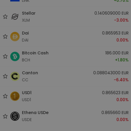
LINK
+0.70%
Stellar
0.140609000 EUR
XLM
-3.00%
Dai
0.865953 EUR
DAI
0.00%
Bitcoin Cash
186.000 EUR
BCH
+1.80%
Canton
0.088043000 EUR
CC
-6.40%
USD1
0.865623 EUR
USD1
0.00%
Ethena USDe
0.865660 EUR
USDE
0.00%