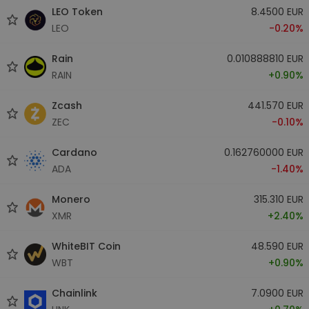
LEO Token
8.4500 EUR
LEO
-0.20%
Rain
0.010888810 EUR
RAIN
+0.90%
Zcash
441.570 EUR
ZEC
-0.10%
Cardano
0.162760000 EUR
ADA
-1.40%
Monero
315.310 EUR
XMR
+2.40%
WhiteBIT Coin
48.590 EUR
WBT
+0.90%
Chainlink
7.0900 EUR