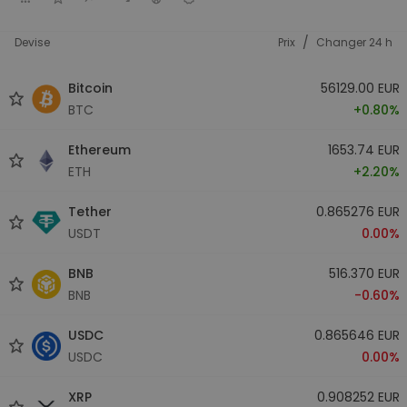
/
Devise
Prix
Changer 24 h
Bitcoin
56129.00 EUR
BTC
+0.80%
Ethereum
1653.74 EUR
ETH
+2.20%
Tether
0.865276 EUR
USDT
0.00%
BNB
516.370 EUR
BNB
-0.60%
USDC
0.865646 EUR
USDC
0.00%
XRP
0.908252 EUR