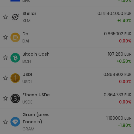
LINK
+1.60%
Stellar
0.141404000 EUR
XLM
+1.40%
Dai
0.865002 EUR
DAI
0.00%
Bitcoin Cash
187.260 EUR
BCH
+0.50%
USD1
0.864902 EUR
USD1
0.00%
Ethena USDe
0.864733 EUR
USDE
0.00%
Gram (prev.
1.180000 EUR
Toncoin)
+1.90%
GRAM