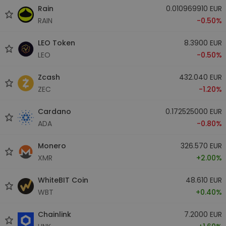
Rain
0.010969910 EUR
RAIN
-0.50%
LEO Token
8.3900 EUR
LEO
-0.50%
Zcash
432.040 EUR
ZEC
-1.20%
Cardano
0.172525000 EUR
ADA
-0.80%
Monero
326.570 EUR
XMR
+2.00%
WhiteBIT Coin
48.610 EUR
WBT
+0.40%
Chainlink
7.2000 EUR