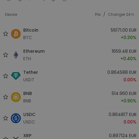
/
Devise
Prix
Changer 24 h
Bitcoin
56171.00 EUR
BTC
+0.30%
Ethereum
1659.48 EUR
ETH
+0.40%
Tether
0.864588 EUR
USDT
0.00%
BNB
514.960 EUR
BNB
+0.90%
USDC
0.864817 EUR
USDC
0.00%
XRP
0.897124 EUR