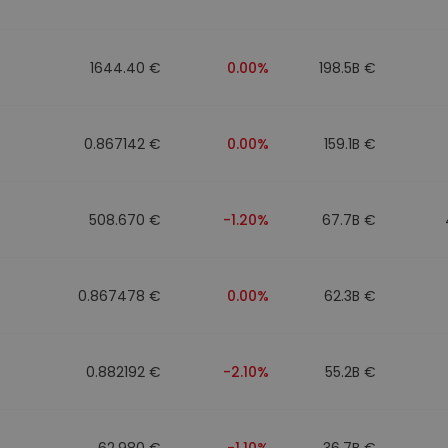
eur d'investissement
1644.40 €
0.00%
198.5B €
stratégie crypto
0.867142 €
0.00%
159.1B €
508.670 €
-1.20%
67.7B €
0.867478 €
0.00%
62.3B €
0.882192 €
-2.10%
55.2B €
62.980 €
-1.10%
36.7B €