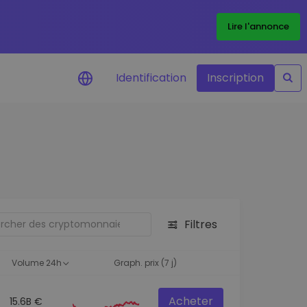
Lire l'annonce
Identification
Inscription
Alertes de prix
Mise à jour en temps réel du prix de
vos jetons préférés
Explorer les actifs
Découvrir les opportunités
d'investissement
Filtres
Portefeuille données
analytiques
Volume 24h
Graph. prix (7 j)
Des informations pertinentes pour
des performances optimales
Acheter
15.6B €