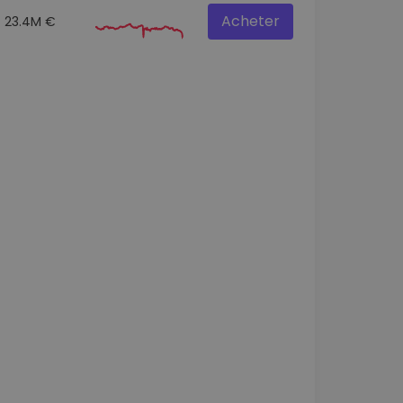
Acheter
23.4M €