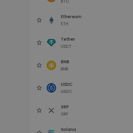
BTC
sécurisé
Explorat
Ethereum
Trouve ta 
ETH
Tether
USDT
BNB
BNB
USDC
USDC
XRP
XRP
Solana