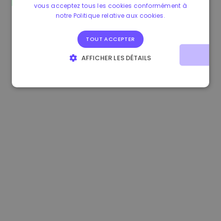
vous acceptez tous les cookies conformément à
1.160000 €
-4.10%
3.2B €
notre Politique relative aux cookies.
TOUT ACCEPTER
AFFICHER LES DÉTAILS
STRICTEMENT NÉCESSAIRES
PERFORMANCE
CIBLAGE
FONCTIONNALITÉ