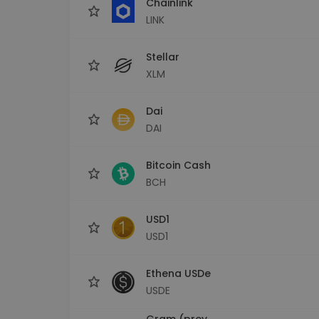
Chainlink
LINK
Stellar
XLM
Dai
DAI
Bitcoin Cash
BCH
USD1
USD1
Ethena USDe
USDE
Gram (prev.