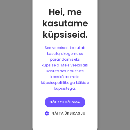
Hei, me
kasutame
küpsiseid.
See veebisait kasutab
kasutajakogemuse
parandamiseks
küpsiseid. Meie veebisaiti
kasutades nõustute
kooskõlas meie
küpsisepoliitikaga kõikide
küpsistega.
NÕUSTU KÕIGIGA
NÄITA ÜKSIKASJU
HÄDAVAJALIKUD
KÜPSISED