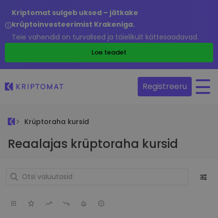
Kriptomat sulgeb uksed – jätkake
krüptoinvesteerimist Krakeniga.
Teie vahendid on turvalised ja täielikult kättesaadavad.
Loe teadet
Registreeru
Krüptoraha kursid
Reaalajas krüptoraha kursid