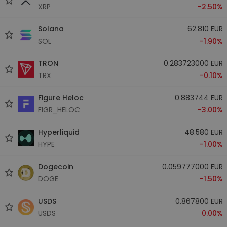
XRP
-2.50%
Solana
62.810 EUR
SOL
-1.90%
TRON
0.283723000 EUR
TRX
-0.10%
Figure Heloc
0.883744 EUR
FIGR_HELOC
-3.00%
Hyperliquid
48.580 EUR
HYPE
-1.00%
Dogecoin
0.059777000 EUR
DOGE
-1.50%
USDS
0.867800 EUR
USDS
0.00%