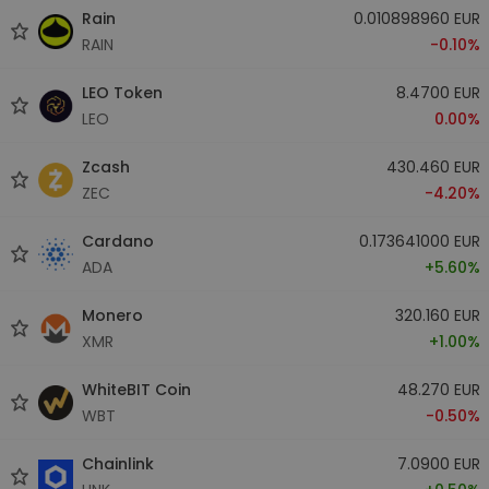
Rain
0.010898960 EUR
RAIN
-0.10%
LEO Token
8.4700 EUR
LEO
0.00%
Zcash
430.460 EUR
ZEC
-4.20%
Cardano
0.173641000 EUR
ADA
+5.60%
Monero
320.160 EUR
XMR
+1.00%
WhiteBIT Coin
48.270 EUR
WBT
-0.50%
Chainlink
7.0900 EUR