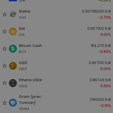
LINK
+0.50%
Stellar
0.139786000 EUR
XLM
-2.70%
Dai
0.867902 EUR
DAI
0.00%
Bitcoin Cash
184.270 EUR
BCH
-0.80%
USD1
0.867510 EUR
USD1
0.00%
Ethena USDe
0.867411 EUR
USDE
0.00%
Gram (prev.
1.190000 EUR
Toncoin)
-2.10%
GRAM