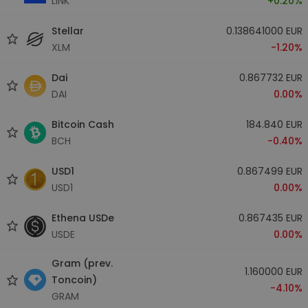
LINK
+0.20%
Stellar
0.138641000 EUR
XLM
-1.20%
Dai
0.867732 EUR
DAI
0.00%
Bitcoin Cash
184.840 EUR
BCH
-0.40%
USD1
0.867499 EUR
USD1
0.00%
Ethena USDe
0.867435 EUR
USDE
0.00%
Gram (prev.
1.160000 EUR
Toncoin)
-4.10%
GRAM