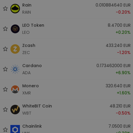
Rain
0.010884640 EUR
RAIN
-0.20%
LEO Token
8.4700 EUR
LEO
+0.20%
Zcash
433.240 EUR
ZEC
-1.20%
Cardano
0.173462000 EUR
ADA
+6.90%
Monero
320.640 EUR
XMR
+1.60%
WhiteBIT Coin
48.210 EUR
WBT
-0.50%
Chainlink
7.0500 EUR