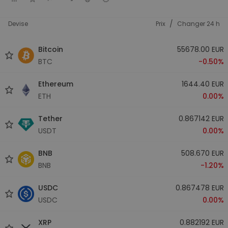
/
Devise
Prix
Changer 24 h
Bitcoin
55678.00 EUR
BTC
-0.50%
Ethereum
1644.40 EUR
ETH
0.00%
Tether
0.867142 EUR
USDT
0.00%
BNB
508.670 EUR
BNB
-1.20%
USDC
0.867478 EUR
USDC
0.00%
XRP
0.882192 EUR