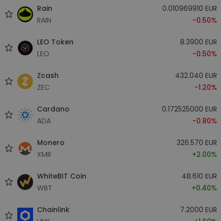
Rain
0.010969910 EUR
RAIN
-0.50%
LEO Token
8.3900 EUR
LEO
-0.50%
Zcash
432.040 EUR
ZEC
-1.20%
Cardano
0.172525000 EUR
ADA
-0.80%
Monero
326.570 EUR
XMR
+2.00%
WhiteBIT Coin
48.610 EUR
WBT
+0.40%
Chainlink
7.2000 EUR