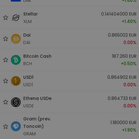
LINK
+1.60%
Stellar
0.141404000 EUR
XLM
+1.40%
Dai
0.865002 EUR
DAI
0.00%
Bitcoin Cash
187.260 EUR
BCH
+0.50%
USD1
0.864902 EUR
USD1
0.00%
Ethena USDe
0.864733 EUR
USDE
0.00%
Gram (prev.
1.180000 EUR
Toncoin)
+1.90%
GRAM