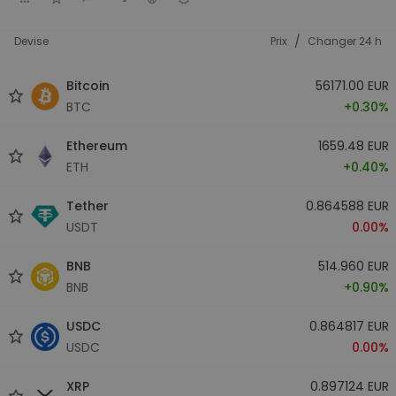
/
Devise
Prix
Changer 24 h
Bitcoin
56171.00 EUR
BTC
+0.30%
Ethereum
1659.48 EUR
ETH
+0.40%
Tether
0.864588 EUR
USDT
0.00%
BNB
514.960 EUR
BNB
+0.90%
USDC
0.864817 EUR
USDC
0.00%
XRP
0.897124 EUR