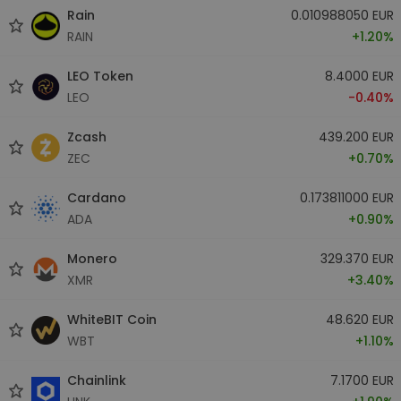
Rain
0.010988050 EUR
RAIN
+1.20%
LEO Token
8.4000 EUR
LEO
-0.40%
Zcash
439.200 EUR
ZEC
+0.70%
Cardano
0.173811000 EUR
ADA
+0.90%
Monero
329.370 EUR
XMR
+3.40%
WhiteBIT Coin
48.620 EUR
WBT
+1.10%
Chainlink
7.1700 EUR