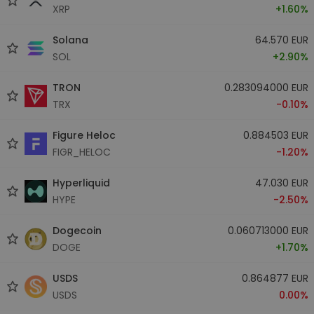
XRP
+1.60%
Solana
64.570 EUR
SOL
+2.90%
TRON
0.283094000 EUR
TRX
-0.10%
Figure Heloc
0.884503 EUR
FIGR_HELOC
-1.20%
Hyperliquid
47.030 EUR
HYPE
-2.50%
Dogecoin
0.060713000 EUR
DOGE
+1.70%
USDS
0.864877 EUR
USDS
0.00%