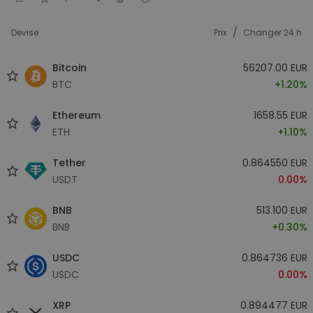
/
Devise
Prix
Changer 24 h
Bitcoin
56207.00 EUR
BTC
+1.20%
Ethereum
1658.55 EUR
ETH
+1.10%
Tether
0.864550 EUR
USDT
0.00%
BNB
513.100 EUR
BNB
+0.30%
USDC
0.864736 EUR
USDC
0.00%
XRP
0.894477 EUR