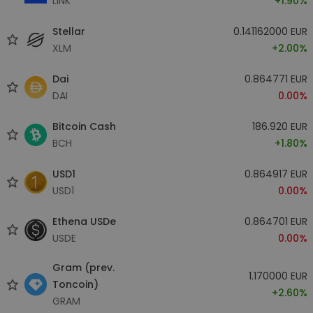
LINK
+1.90%
Stellar
0.141162000 EUR
XLM
+2.00%
Dai
0.864771 EUR
DAI
0.00%
Bitcoin Cash
186.920 EUR
BCH
+1.80%
USD1
0.864917 EUR
USD1
0.00%
Ethena USDe
0.864701 EUR
USDE
0.00%
Gram (prev.
1.170000 EUR
Toncoin)
+2.60%
GRAM