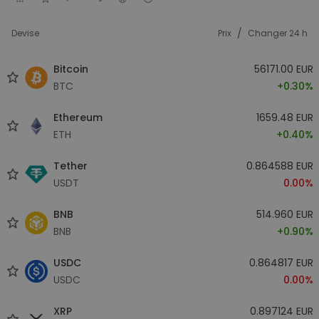
/
Devise
Prix
Changer 24 h
Bitcoin
56171.00 EUR
BTC
+0.30%
Ethereum
1659.48 EUR
ETH
+0.40%
Tether
0.864588 EUR
USDT
0.00%
BNB
514.960 EUR
BNB
+0.90%
USDC
0.864817 EUR
USDC
0.00%
XRP
0.897124 EUR