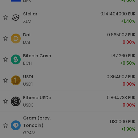
LINK
+1.60%
Stellar
0.141404000 EUR
XLM
+1.40%
Dai
0.865002 EUR
DAI
0.00%
Bitcoin Cash
187.260 EUR
BCH
+0.50%
USD1
0.864902 EUR
USD1
0.00%
Ethena USDe
0.864733 EUR
USDE
0.00%
Gram (prev.
1.180000 EUR
Toncoin)
+1.90%
GRAM