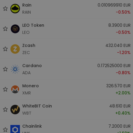
Rain
0.010969910 EUR
RAIN
-0.50%
LEO Token
8.3900 EUR
LEO
-0.50%
Zcash
432.040 EUR
ZEC
-1.20%
Cardano
0.172525000 EUR
ADA
-0.80%
Monero
326.570 EUR
XMR
+2.00%
WhiteBIT Coin
48.610 EUR
WBT
+0.40%
Chainlink
7.2000 EUR