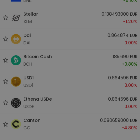
LINK
+0.10%
Stellar
0.138493000 EUR
XLM
-1.20%
Dai
0.864874 EUR
DAI
0.00%
Bitcoin Cash
185.690 EUR
BCH
+0.80%
USD1
0.864596 EUR
USD1
0.00%
Ethena USDe
0.864596 EUR
USDE
0.00%
Canton
0.080659000 EUR
CC
-4.80%