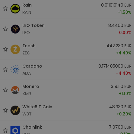
Rain
0.011010140 EUR
RAIN
+1.50%
LEO Token
8.4400 EUR
LEO
0.00%
Zcash
442.230 EUR
ZEC
+4.40%
Cardano
0.171485000 EUR
ADA
-4.40%
Monero
319.110 EUR
XMR
+1.10%
WhiteBIT Coin
48.330 EUR
WBT
+0.20%
Chainlink
7.0700 EUR