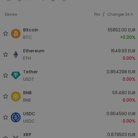
/
Devise
Prix
Changer 24 h
Bitcoin
55852.00 EUR
BTC
+0.30%
Ethereum
1649.93 EUR
ETH
0.00%
Tether
0.864298 EUR
USDT
0.00%
BNB
511.480 EUR
BNB
0.00%
USDC
0.864560 EUR
USDC
0.00%
XRP
0.878503 EUR