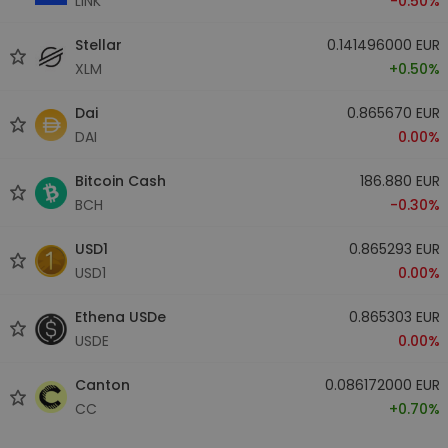
LINK
-0.50%
Stellar
0.141496000 EUR
XLM
+0.50%
Dai
0.865670 EUR
DAI
0.00%
Bitcoin Cash
186.880 EUR
BCH
-0.30%
USD1
0.865293 EUR
USD1
0.00%
Ethena USDe
0.865303 EUR
USDE
0.00%
Canton
0.086172000 EUR
CC
+0.70%