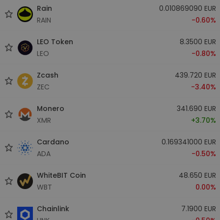
Rain
0.010869090 EUR
RAIN
-0.60%
LEO Token
8.3500 EUR
LEO
-0.80%
Zcash
439.720 EUR
ZEC
-3.40%
Monero
341.690 EUR
XMR
+3.70%
Cardano
0.169341000 EUR
ADA
-0.50%
WhiteBIT Coin
48.650 EUR
WBT
0.00%
Chainlink
7.1900 EUR