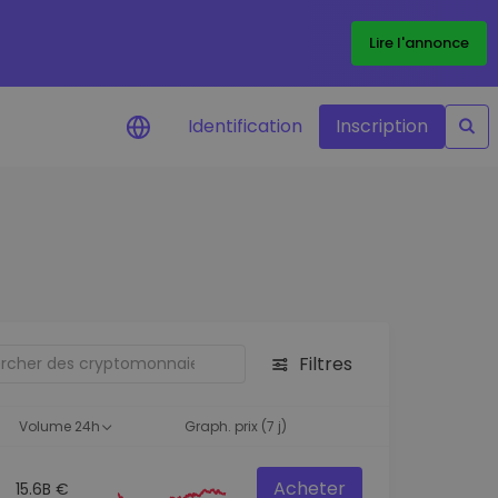
Lire l'annonce
Identification
Inscription
Alertes de prix
Mise à jour en temps réel du prix de
vos jetons préférés
Explorer les actifs
Découvrir les opportunités
d'investissement
Filtres
Portefeuille données
analytiques
Volume 24h
Graph. prix (7 j)
Des informations pertinentes pour
des performances optimales
Acheter
15.6B €