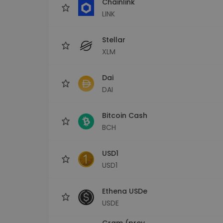
Chainlink
LINK
Stellar
XLM
Dai
DAI
Bitcoin Cash
BCH
USD1
USD1
Ethena USDe
USDE
Gram (prev.