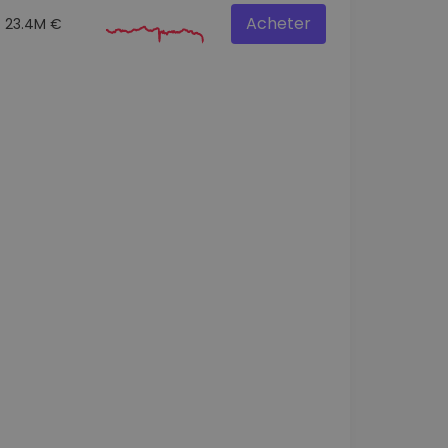
Acheter
23.4M €