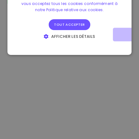
vous acceptez tous les cookies conformément à
1.160000 €
-4.10%
3.2B €
notre Politique relative aux cookies.
TOUT ACCEPTER
AFFICHER LES DÉTAILS
STRICTEMENT NÉCESSAIRES
PERFORMANCE
CIBLAGE
FONCTIONNALITÉ