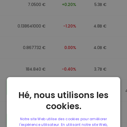
7.0500 €
+0.20%
5.3B €
0.138641000 €
-1.20%
4.8B €
0.867732 €
0.00%
4.0B €
184.840 €
-0.40%
3.7B €
0.867499 €
0.00%
3.5B €
Hé, nous utilisons les
cookies.
0.867435 €
0.00%
3.4B €
Notre site Web utilise des cookies pour améliorer
l'expérience utilisateur. En utilisant notre site Web,