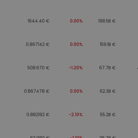
eur d'investissement
1644.40 €
0.00%
198.5B €
stratégie crypto
0.867142 €
0.00%
159.1B €
508.670 €
-1.20%
67.7B €
0.867478 €
0.00%
62.3B €
0.882192 €
-2.10%
55.2B €
62.980 €
-1.10%
36.7B €