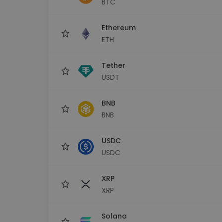
BTC
sécurisé
Explorat
Ethereum
Trouve ta 
ETH
Tether
USDT
BNB
BNB
USDC
USDC
XRP
XRP
Solana