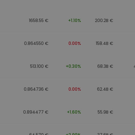
eur d'investissement
1658.55 €
+1.10%
200.2B €
stratégie crypto
0.864550 €
0.00%
158.4B €
513.100 €
+0.30%
68.3B €
0.864736 €
0.00%
62.4B €
0.894477 €
+1.60%
55.9B €
64.570 €
+2.90%
37.6B €