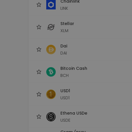
Chainlink
LINK
Stellar
XLM
Dai
DAI
Bitcoin Cash
BCH
USD1
USD1
Ethena USDe
USDE
Gram (prev.