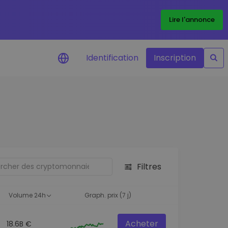
Lire l'annonce
Identification
Inscription
Alertes de prix
Mise à jour en temps réel du prix de
vos jetons préférés
Explorer les actifs
Découvrir les opportunités
d'investissement
Filtres
Portefeuille données
analytiques
Volume 24h
Graph. prix (7 j)
Des informations pertinentes pour
des performances optimales
Acheter
18.6B €