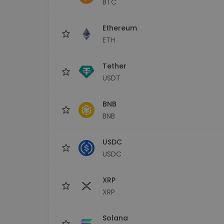
BTC
sécurisé
Explorat
Ethereum
Trouve ta 
ETH
Tether
USDT
BNB
BNB
USDC
USDC
XRP
XRP
Solana