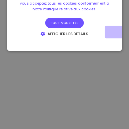
vous acceptez tous les cookies conformément à
1.170000 €
+2.60%
3.2B €
notre Politique relative aux cookies.
TOUT ACCEPTER
AFFICHER LES DÉTAILS
STRICTEMENT NÉCESSAIRES
PERFORMANCE
CIBLAGE
FONCTIONNALITÉ