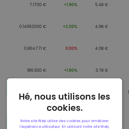
7.1700 €
+1.90%
5.4B €
0.141162000 €
+2.00%
4.9B €
0.864771 €
0.00%
4.0B €
186.920 €
+1.80%
3.7B €
0.864917 €
0.00%
3.5B €
Hé, nous utilisons les
cookies.
0.864701 €
0.00%
3.4B €
Notre site Web utilise des cookies pour améliorer
l'expérience utilisateur. En utilisant notre site Web,