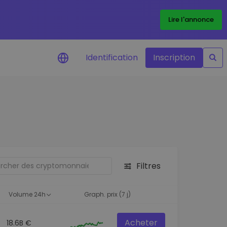
Lire l'annonce
Identification
Inscription
Alertes de prix
Mise à jour en temps réel du prix de
vos jetons préférés
Explorer les actifs
Découvrir les opportunités
d'investissement
Filtres
Portefeuille données
analytiques
Volume 24h
Graph. prix (7 j)
Des informations pertinentes pour
des performances optimales
Acheter
18.6B €