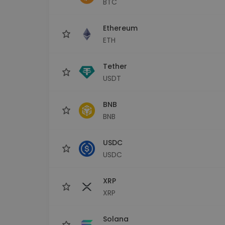
BTC
sécurisé
Explorat
Ethereum
Trouve ta 
ETH
Tether
USDT
BNB
BNB
USDC
USDC
XRP
XRP
Solana