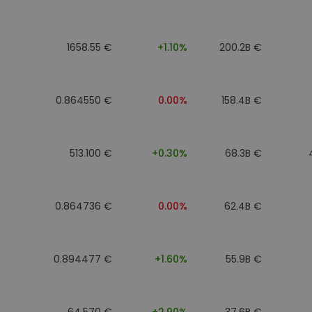
eur d'investissement
1658.55 €
+1.10%
200.2B €
stratégie crypto
0.864550 €
0.00%
158.4B €
513.100 €
+0.30%
68.3B €
0.864736 €
0.00%
62.4B €
0.894477 €
+1.60%
55.9B €
64.570 €
+2.90%
37.6B €