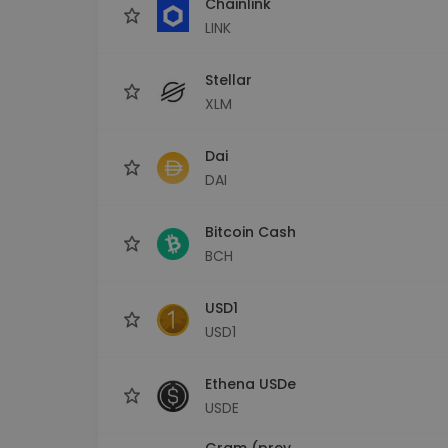
Chainlink
LINK
Stellar
XLM
Dai
DAI
Bitcoin Cash
BCH
USD1
USD1
Ethena USDe
USDE
Gram (prev.