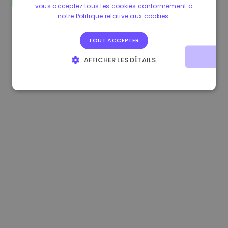
vous acceptez tous les cookies conformément à
1.170000 €
+2.60%
3.2B €
notre Politique relative aux cookies.
TOUT ACCEPTER
AFFICHER LES DÉTAILS
STRICTEMENT NÉCESSAIRES
PERFORMANCE
CIBLAGE
FONCTIONNALITÉ