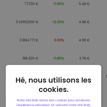
7.1700 €
+1.90%
5.4B €
0.141162000 €
+2.00%
4.9B €
0.864771 €
0.00%
4.0B €
186.920 €
+1.80%
3.7B €
0.864917 €
0.00%
3.5B €
Hé, nous utilisons les
cookies.
0.864701 €
0.00%
3.4B €
Notre site Web utilise des cookies pour améliorer
l'expérience utilisateur. En utilisant notre site Web,