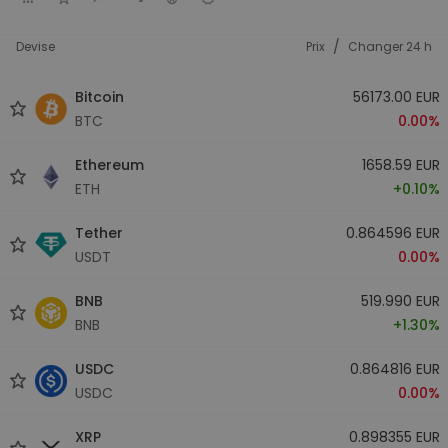
/
Devise
Prix
Changer 24 h
Bitcoin
56173.00 EUR
BTC
0.00%
Ethereum
1658.59 EUR
ETH
+0.10%
Tether
0.864596 EUR
USDT
0.00%
BNB
519.990 EUR
BNB
+1.30%
USDC
0.864816 EUR
USDC
0.00%
XRP
0.898355 EUR