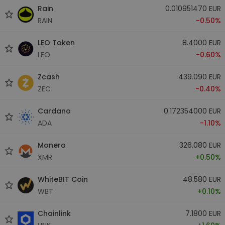
Rain
0.010951470 EUR
RAIN
-0.50%
LEO Token
8.4000 EUR
LEO
-0.60%
Zcash
439.090 EUR
ZEC
-0.40%
Cardano
0.172354000 EUR
ADA
-1.10%
Monero
326.080 EUR
XMR
+0.50%
WhiteBIT Coin
48.580 EUR
WBT
+0.10%
Chainlink
7.1800 EUR