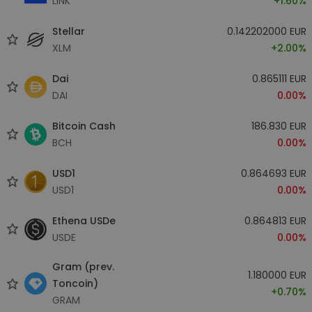
LINK
+1.60%
Stellar
0.142202000 EUR
XLM
+2.00%
Dai
0.865111 EUR
DAI
0.00%
Bitcoin Cash
186.830 EUR
BCH
0.00%
USD1
0.864693 EUR
USD1
0.00%
Ethena USDe
0.864813 EUR
USDE
0.00%
Gram (prev.
1.180000 EUR
Toncoin)
+0.70%
GRAM