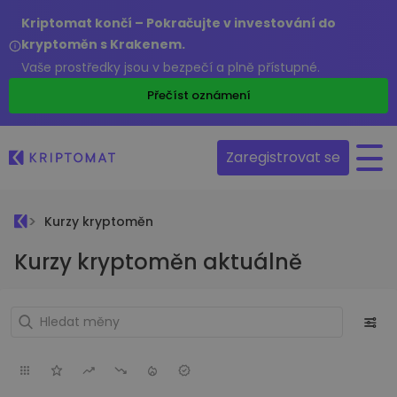
Kriptomat končí – Pokračujte v investování do
kryptoměn s Krakenem.
Vaše prostředky jsou v bezpečí a plně přístupné.
Přečíst oznámení
Zaregistrovat se
Kurzy kryptoměn
Kurzy kryptoměn aktuálně