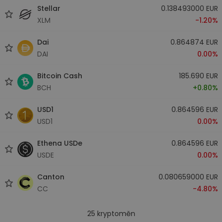
Stellar
0.138493000 EUR
XLM
-1.20%
Dai
0.864874 EUR
DAI
0.00%
Bitcoin Cash
185.690 EUR
BCH
+0.80%
USD1
0.864596 EUR
USD1
0.00%
Ethena USDe
0.864596 EUR
USDE
0.00%
Canton
0.080659000 EUR
CC
-4.80%
25
kryptoměn