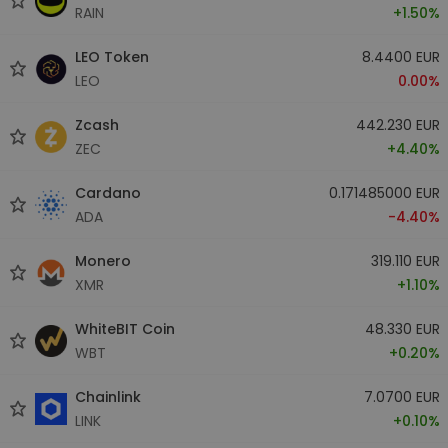
RAIN
+1.50%
LEO Token
8.4400 EUR
LEO
0.00%
Zcash
442.230 EUR
ZEC
+4.40%
Cardano
0.171485000 EUR
ADA
-4.40%
Monero
319.110 EUR
XMR
+1.10%
WhiteBIT Coin
48.330 EUR
WBT
+0.20%
Chainlink
7.0700 EUR
LINK
+0.10%