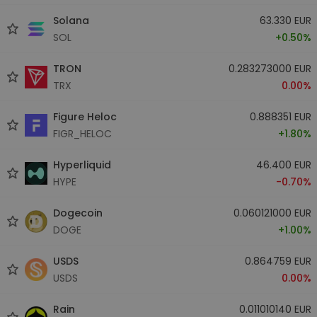
Solana
63.330 EUR
SOL
+0.50%
TRON
0.283273000 EUR
TRX
0.00%
Figure Heloc
0.888351 EUR
FIGR_HELOC
+1.80%
Hyperliquid
46.400 EUR
HYPE
-0.70%
Dogecoin
0.060121000 EUR
DOGE
+1.00%
USDS
0.864759 EUR
USDS
0.00%
Rain
0.011010140 EUR