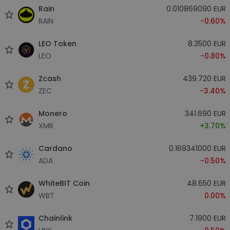
Rain
0.010869090 EUR
RAIN
-0.60%
LEO Token
8.3500 EUR
LEO
-0.80%
Zcash
439.720 EUR
ZEC
-3.40%
Monero
341.690 EUR
XMR
+3.70%
Cardano
0.169341000 EUR
ADA
-0.50%
WhiteBIT Coin
48.650 EUR
WBT
0.00%
Chainlink
7.1900 EUR