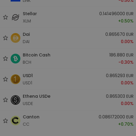
LINK
-0.50%
Stellar
0.141496000 EUR
XLM
+0.50%
Dai
0.865670 EUR
DAI
0.00%
Bitcoin Cash
186.880 EUR
BCH
-0.30%
USD1
0.865293 EUR
USD1
0.00%
Ethena USDe
0.865303 EUR
USDE
0.00%
Canton
0.086172000 EUR
CC
+0.70%