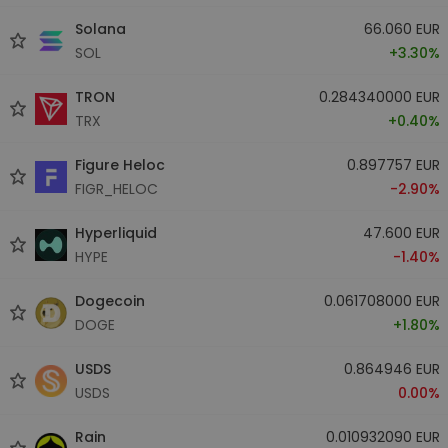
Solana
66.060 EUR
SOL
+3.30%
TRON
0.284340000 EUR
TRX
+0.40%
Figure Heloc
0.897757 EUR
FIGR_HELOC
-2.90%
Hyperliquid
47.600 EUR
HYPE
-1.40%
Dogecoin
0.061708000 EUR
DOGE
+1.80%
USDS
0.864946 EUR
USDS
0.00%
Rain
0.010932090 EUR