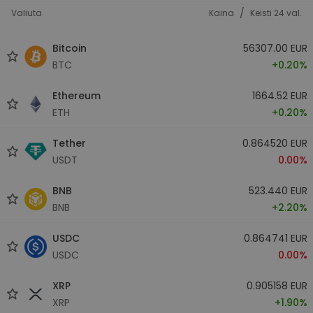
/
Valiuta
Kaina
Keisti 24 val.
Bitcoin
56307.00 EUR
BTC
+0.20%
Ethereum
1664.52 EUR
ETH
+0.20%
Tether
0.864520 EUR
USDT
0.00%
BNB
523.440 EUR
BNB
+2.20%
USDC
0.864741 EUR
USDC
0.00%
XRP
0.905158 EUR
XRP
+1.90%