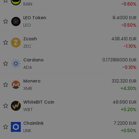
RAIN
-0.60%
LEO Token
8.4000 EUR
LEO
-0.50%
Zcash
438.410 EUR
ZEC
-1.10%
Cardano
0.173186000 EUR
ADA
-0.10%
Monero
332.320 EUR
XMR
+4.30%
WhiteBIT Coin
48.690 EUR
WBT
+0.20%
Chainlink
7.2200 EUR
LINK
+0.50%