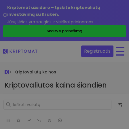
Kriptomat užsidaro – tęskite kriptovaliutų
investavimą su Kraken.
Jūsų lėšos yra saugios ir visiškai prieinamos.
Skaityti pranešimą
Registruotis
Kriptovaliutų kainos
Kriptovaliutos kaina šiandien