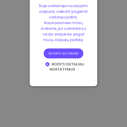
Šioje svetainėje naudojami
slapukai, siekiant pagerinti
vartotojo patirtį.
Naudodamiesi mūsų
svetaine, jūs sutinkate su
visais slapukais pagal
mūsų slapukų politiką.
SUTIKTI SU VISAIS
RODYTI DETALIAU
NUSTATYMUS
BŪTINIEJI
VEIKIMĄ GERINANTYS
TIKSLINIAI
FUNKCINIAI