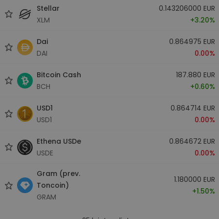
Stellar
0.143206000 EUR
XLM
+3.20%
Dai
0.864975 EUR
DAI
0.00%
Bitcoin Cash
187.880 EUR
BCH
+0.60%
USD1
0.864714 EUR
USD1
0.00%
Ethena USDe
0.864672 EUR
USDE
0.00%
Gram (prev.
1.180000 EUR
Toncoin)
+1.50%
GRAM