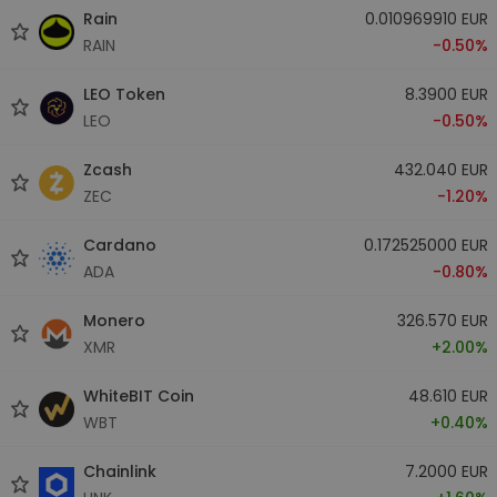
Rain
0.010969910 EUR
RAIN
-0.50%
LEO Token
8.3900 EUR
LEO
-0.50%
Zcash
432.040 EUR
ZEC
-1.20%
Cardano
0.172525000 EUR
ADA
-0.80%
Monero
326.570 EUR
XMR
+2.00%
WhiteBIT Coin
48.610 EUR
WBT
+0.40%
Chainlink
7.2000 EUR