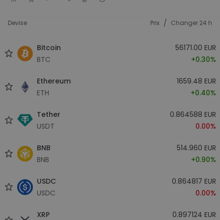
/
Devise
Prix
Changer 24 h
Bitcoin
56171.00 EUR
BTC
+0.30%
Ethereum
1659.48 EUR
ETH
+0.40%
Tether
0.864588 EUR
USDT
0.00%
BNB
514.960 EUR
BNB
+0.90%
USDC
0.864817 EUR
USDC
0.00%
XRP
0.897124 EUR