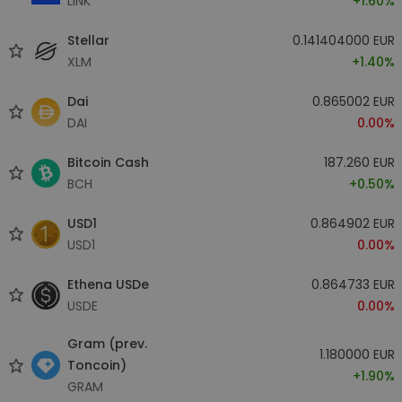
LINK
+1.60%
Stellar
0.141404000 EUR
XLM
+1.40%
Dai
0.865002 EUR
DAI
0.00%
Bitcoin Cash
187.260 EUR
BCH
+0.50%
USD1
0.864902 EUR
USD1
0.00%
Ethena USDe
0.864733 EUR
USDE
0.00%
Gram (prev.
1.180000 EUR
Toncoin)
+1.90%
GRAM