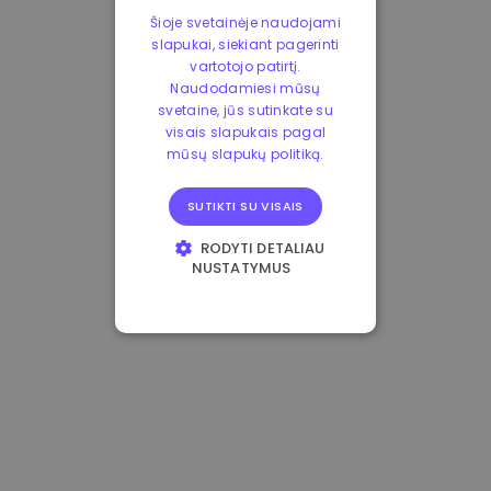
Šioje svetainėje naudojami
slapukai, siekiant pagerinti
vartotojo patirtį.
Naudodamiesi mūsų
svetaine, jūs sutinkate su
visais slapukais pagal
mūsų slapukų politiką.
SUTIKTI SU VISAIS
RODYTI DETALIAU
NUSTATYMUS
BŪTINIEJI
VEIKIMĄ GERINANTYS
TIKSLINIAI
FUNKCINIAI