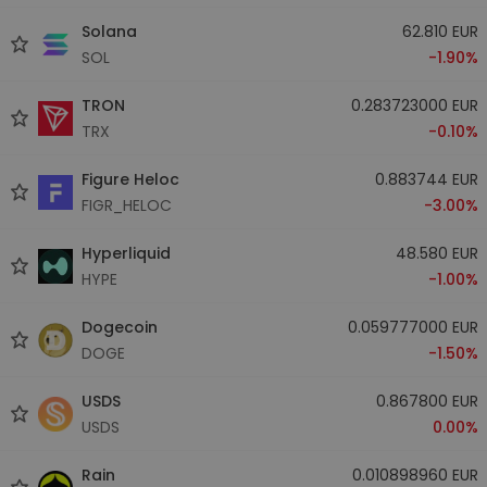
Solana
62.810 EUR
SOL
-1.90%
TRON
0.283723000 EUR
TRX
-0.10%
Figure Heloc
0.883744 EUR
FIGR_HELOC
-3.00%
Hyperliquid
48.580 EUR
HYPE
-1.00%
Dogecoin
0.059777000 EUR
DOGE
-1.50%
USDS
0.867800 EUR
USDS
0.00%
Rain
0.010898960 EUR