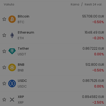
/
Valiuta
Kaina
Keisti 24 val.
Bitcoin
55708.00 EUR
BTC
-0.50%
Ethereum
1648.49 EUR
ETH
-0.20%
Tether
0.867222 EUR
USDT
0.00%
BNB
512.800 EUR
BNB
-0.50%
USDC
0.867525 EUR
USDC
0.00%
XRP
0.894582 EUR
XRP
-2.50%