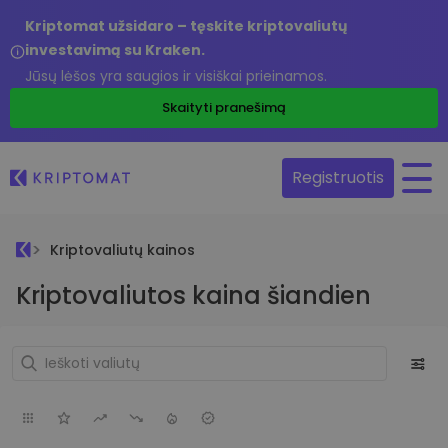
Kriptomat užsidaro – tęskite kriptovaliutų
investavimą su Kraken.
Jūsų lėšos yra saugios ir visiškai prieinamos.
Skaityti pranešimą
Registruotis
Kriptovaliutų kainos
Kriptovaliutos kaina šiandien