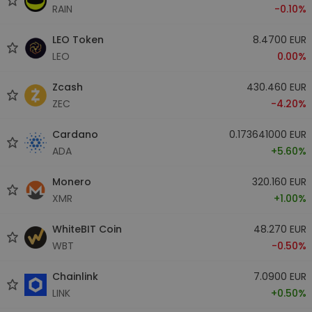
RAIN
-0.10%
LEO Token
8.4700 EUR
LEO
0.00%
Zcash
430.460 EUR
ZEC
-4.20%
Cardano
0.173641000 EUR
ADA
+5.60%
Monero
320.160 EUR
XMR
+1.00%
WhiteBIT Coin
48.270 EUR
WBT
-0.50%
Chainlink
7.0900 EUR
LINK
+0.50%