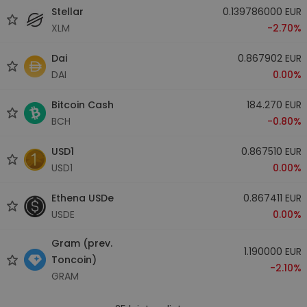
Stellar
0.139786000 EUR
XLM
-2.70%
Dai
0.867902 EUR
DAI
0.00%
Bitcoin Cash
184.270 EUR
BCH
-0.80%
USD1
0.867510 EUR
USD1
0.00%
Ethena USDe
0.867411 EUR
USDE
0.00%
Gram (prev.
1.190000 EUR
Toncoin)
-2.10%
GRAM