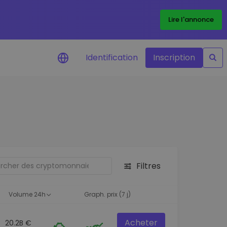
Lire l'annonce
Identification
Inscription
Alertes de prix
Mise à jour en temps réel du prix de
vos jetons préférés
Explorer les actifs
Découvrir les opportunités
d'investissement
Filtres
Portefeuille données
analytiques
Volume 24h
Graph. prix (7 j)
Des informations pertinentes pour
des performances optimales
Acheter
20.2B €