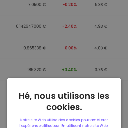
7.0500 €
-0.20%
5.3B €
0.142647000 €
-2.40%
4.9B €
0.865338 €
0.00%
4.0B €
185.320 €
+0.40%
3.7B €
0.089991000 €
-4.40%
3.5B €
Hé, nous utilisons les
cookies.
0.864912 €
0.00%
3.5B €
Notre site Web utilise des cookies pour améliorer
l'expérience utilisateur. En utilisant notre site Web,