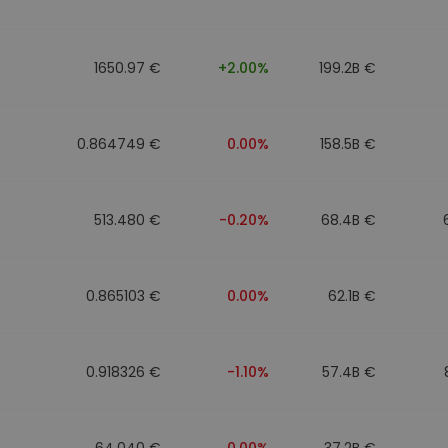
eur d'investissement
1650.97 €
+2.00%
199.2B €
stratégie crypto
0.864749 €
0.00%
158.5B €
513.480 €
-0.20%
68.4B €
0.865103 €
0.00%
62.1B €
0.918326 €
-1.10%
57.4B €
64.040 €
0.00%
37.2B €