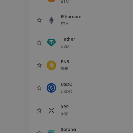
BTC
sécurisé
Explorat
Ethereum
Trouve ta 
ETH
Tether
USDT
BNB
BNB
USDC
USDC
XRP
XRP
Solana