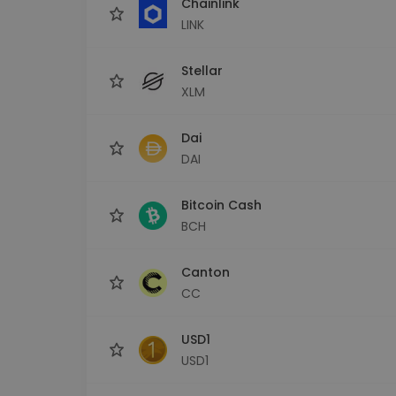
Chainlink
LINK
Stellar
XLM
Dai
DAI
Bitcoin Cash
BCH
Canton
CC
USD1
USD1