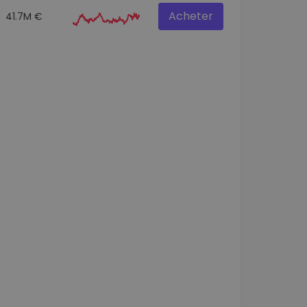
Acheter
41.7M €