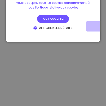
vous acceptez tous les cookies conformément à
0.865215 €
0.00%
3.4B €
notre Politique relative aux cookies.
TOUT ACCEPTER
AFFICHER LES DÉTAILS
STRICTEMENT NÉCESSAIRES
PERFORMANCE
CIBLAGE
FONCTIONNALITÉ