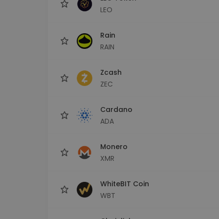
LEO
Rain
RAIN
Zcash
ZEC
Cardano
ADA
Monero
XMR
WhiteBIT Coin
WBT