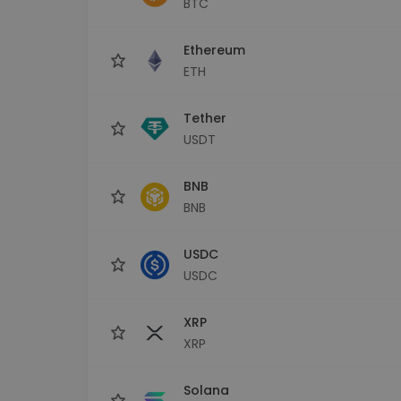
BTC
sécurisé
Explorat
Ethereum
Trouve ta 
ETH
Tether
USDT
BNB
BNB
USDC
USDC
XRP
XRP
Solana