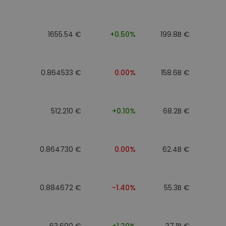
eur d'investissement
1655.54 €
+0.50%
199.8B €
stratégie crypto
0.864533 €
0.00%
158.6B €
512.210 €
+0.10%
68.2B €
0.864730 €
0.00%
62.4B €
0.884672 €
-1.40%
55.3B €
63.690 €
+1.20%
37.1B €