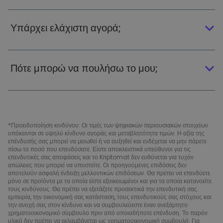
Υπάρχει ελάχιστη αγορά;
Πότε μπορώ να πουλήσω το μου;
*Προειδοποίηση κινδύνου: Οι τιμές των ψηφιακών περιουσιακών στοιχείων
υπόκεινται σε υψηλό κίνδυνο αγοράς και μεταβλητότητα τιμών. Η αξία της
επένδυσής σας μπορεί να μειωθεί ή να αυξηθεί και ενδέχεται να μην πάρετε
πίσω το ποσό που επενδύσατε. Είστε αποκλειστικά υπεύθυνοι για τις
επενδυτικές σας αποφάσεις και το Kriptomat δεν ευθύνεται για τυχόν
απώλειες που μπορεί να υποστείτε. Οι προηγούμενες επιδόσεις δεν
αποτελούν ασφαλή ένδειξη μελλοντικών επιδόσεων. Θα πρέπει να επενδύετε
μόνο σε προϊόντα με τα οποία είστε εξοικειωμένοι και για τα οποία κατανοείτε
τους κινδύνους. Θα πρέπει να εξετάζετε προσεκτικά την επενδυτική σας
εμπειρία, την οικονομική σας κατάσταση, τους επενδυτικούς σας στόχους και
την ανοχή σας στον κίνδυνο και να συμβουλεύεστε έναν ανεξάρτητο
χρηματοοικονομικό σύμβουλο πριν από οποιαδήποτε επένδυση. Το παρόν
υλικό δεν πρέπει να εκλαμβάνεται ως χρηματοοικονομική συμβουλή. Για