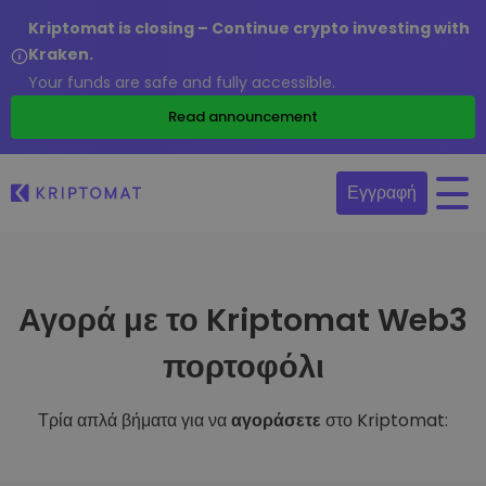
Kriptomat is closing – Continue crypto investing with
Kraken.
Your funds are safe and fully accessible.
Read announcement
Εγγραφή
Αγορά με το Kriptomat Web3
πορτοφόλι
Τρία απλά βήματα για να
αγοράσετε
στο Kriptomat: