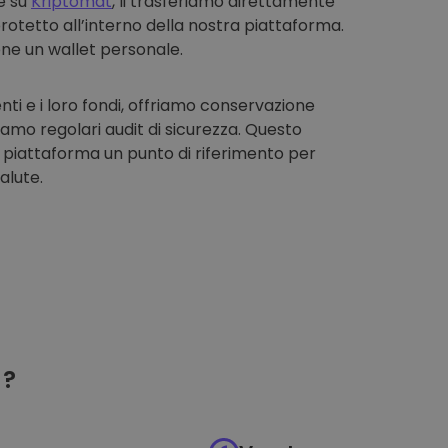
e su
Kriptomat
, li trasferiamo direttamente
rotetto all’interno della nostra piattaforma.
one un wallet personale.
enti e i loro fondi, offriamo conservazione
iamo regolari audit di sicurezza. Questo
 piattaforma un punto di riferimento per
alute.
?