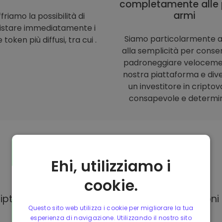
completamente alle 
armi
friamo la possibilità di
istare immediatamente i
Siamo particolarmente a
 token più diffusi, tra cui .
alla semplicità per consent
padroneggiare veloceme
nostra piattaforma e div
un investitore in criptov
consapevole e determi
Ehi, utilizziamo i
Modalità di
pagamento
cookie.
Kriptomat, hai a tua disposizione diverse opzion
Questo sito web utilizza i cookie per migliorare la tua
esperienza di navigazione. Utilizzando il nostro sito