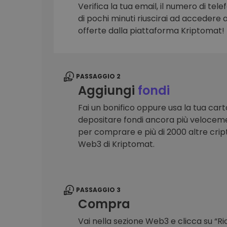
Verifica la tua email, il numero di telef
Scoperta investimenti
di pochi minuti riuscirai ad accedere a 
Trova la tua strategia cryp
offerte dalla piattaforma Kriptomat!
PASSAGGIO 2
Aggiungi
fondi
Fai un bonifico oppure usa la tua cart
depositare fondi ancora più veloceme
per comprare e più di 2000 altre crip
Web3 di Kriptomat.
PASSAGGIO 3
Compra
Vai nella sezione Web3 e clicca su “R