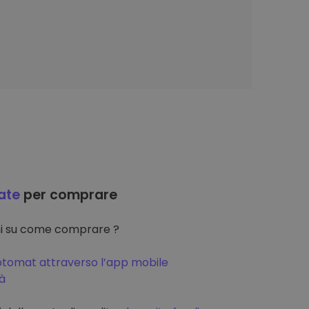
ate
per comprare
oni su come comprare ?
ptomat attraverso l’app mobile
tà