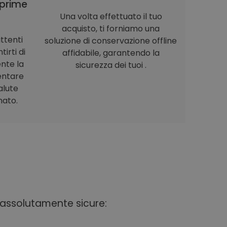
prime
Una volta effettuato il tuo
acquisto, ti forniamo una
ttenti
soluzione di conservazione offline
irti di
affidabile, garantendo la
nte la
sicurezza dei tuoi .
entare
alute
nato.
i assolutamente sicure: